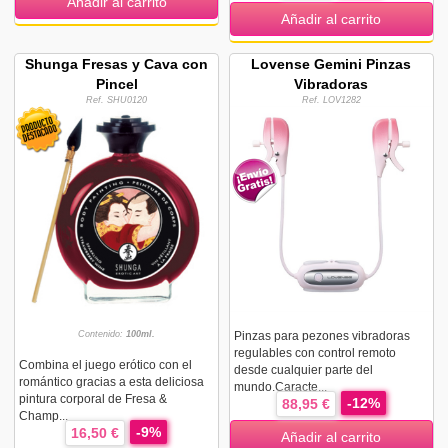
Añadir al carrito
Añadir al carrito
Shunga Fresas y Cava con
Lovense Gemini Pinzas
Pincel
Vibradoras
Ref. SHU0120
Ref. LOV1282
Contenido:
100ml.
Pinzas para pezones vibradoras
regulables con control remoto
Combina el juego erótico con el
desde cualquier parte del
romántico gracias a esta deliciosa
mundo.Caracte...
pintura corporal de Fresa &
-12%
88,95 €
Champ...
-9%
16,50 €
Añadir al carrito