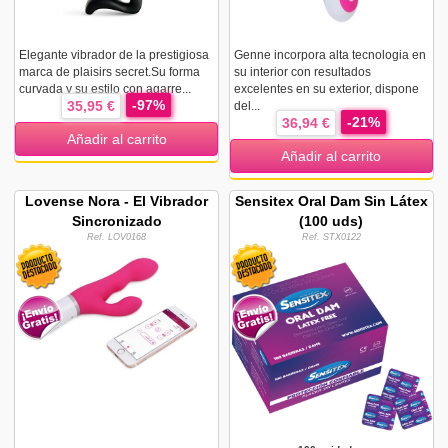
Elegante vibrador de la prestigiosa
Genne incorpora alta tecnologia en
marca de plaisirs secret.Su forma
su interior con resultados
curvada y su estilo con agarre...
excelentes en su exterior, dispone
-97%
35,95 €
del...
-21%
36,94 €
Añadir al carrito
Añadir al carrito
Lovense Nora - El Vibrador
Sensitex Oral Dam Sin Látex
Sincronizado
(100 uds)
Ref. LOV0168
Ref. STX0122