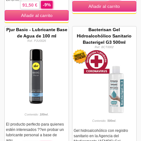
-9%
91,50 €
Añadir al carrito
Añadir al carrito
Pjur Basic - Lubricante Base
Bacterisan Gel
de Agua de 100 ml
Hidroalcohólico Sanitario
Ref. PJU0026
Bacterigel G3 500ml
Ref. BCT0002
Contenido:
100ml.
Contenido:
500ml.
El producto perfecto para quienes
estén interesados ??en probar un
Gel hidroalcohólico con registro
lubricante personal a base de
sanitario en la Agencia del
agu...