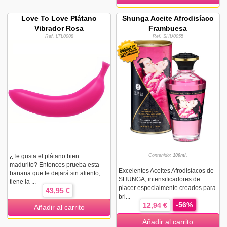
Love To Love Plátano
Shunga Aceite Afrodisíaco
Vibrador Rosa
Frambuesa
Ref. LTL0008
Ref. SHU0055
¿Te gusta el plátano bien
Contenido:
100ml.
madurito? Entonces prueba esta
Excelentes Aceites Afrodisíacos de
banana que te dejará sin aliento,
SHUNGA, intensificadores de
tiene la ...
placer especialmente creados para
43,95 €
bri...
-56%
12,94 €
Añadir al carrito
Añadir al carrito