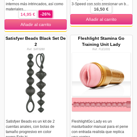
internos más intrincados, así como
3-Speed con solo presionar un b...
16,50 €
materiales...
-26%
14,95 €
Añadir al carrito
Añadir al carrito
Satisfyer Beads Black Set De
Fleshlight Stamina Go
2
Training Unit Lady
Ref. SAT0280
Ref. FLE1031
Satisfyer Beads es un kit de 2
FleshlightGo Lady es un
cuentas anales, con bolas de
masturbador manual para el pene
tamaño progresivo en color
con entrada realista que replica