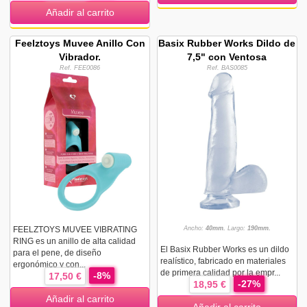
Añadir al carrito
Feelztoys Muvee Anillo Con
Basix Rubber Works Dildo de
Vibrador.
7,5" con Ventosa
Ref. FEE0086
Ref. BAS0085
FEELZTOYS MUVEE VIBRATING
Ancho:
40mm.
Largo:
190mm.
RING es un anillo de alta calidad
El Basix Rubber Works es un dildo
para el pene, de diseño
realístico, fabricado en materiales
ergonómico y con...
de primera calidad por la empr...
-8%
17,50 €
-27%
18,95 €
Añadir al carrito