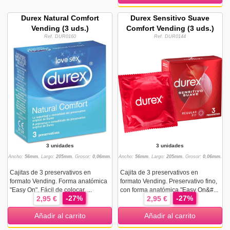
Durex Natural Comfort
Durex Sensitivo Suave
Vending (3 uds.)
Comfort Vending (3 uds.)
Ref. DUR0160
Ref. DUR0144
3 unidades
3 unidades
Ancho:
56mm.
Largo:
205mm.
Grosor:
0,06mm.
Ancho:
56mm.
Largo:
205mm.
Grosor:
0,06mm.
Cajitas de 3 preservativos en
Cajita de 3 preservativos en
formato Vending. Forma anatómica
formato Vending. Preservativo fino,
"Easy On". Fácil de colocar. ...
con forma anatómica "Easy On&#...
-27%
-27%
2,95 €
2,95 €
Añadir al carrito
Añadir al carrito