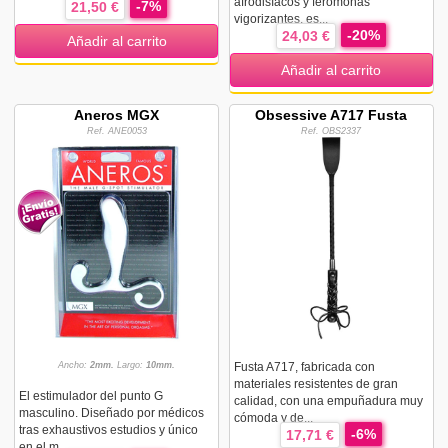
afrodisíacos y feromonas
-7%
21,50 €
vigorizantes, es...
-20%
24,03 €
Añadir al carrito
Añadir al carrito
Aneros MGX
Obsessive A717 Fusta
Ref. ANE0053
Ref. OBS2337
Ancho:
2mm.
Largo:
10mm.
Fusta A717, fabricada con
materiales resistentes de gran
El estimulador del punto G
calidad, con una empuñadura muy
masculino. Diseñado por médicos
cómoda y de...
tras exhaustivos estudios y único
-6%
17,71 €
en el m...