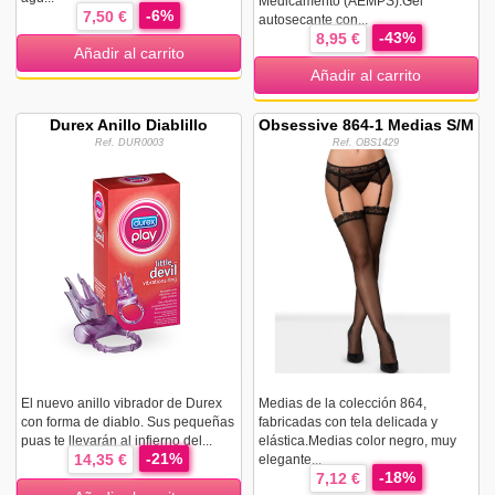
Medicamento (AEMPS).Gel
-6%
7,50 €
autosecante con...
-43%
8,95 €
Añadir al carrito
Añadir al carrito
Durex Anillo Diablillo
Obsessive 864-1 Medias S/M
Ref. DUR0003
Ref. OBS1429
El nuevo anillo vibrador de Durex
Medias de la colección 864,
con forma de diablo. Sus pequeñas
fabricadas con tela delicada y
puas te llevarán al infierno del...
elástica.Medias color negro, muy
-21%
14,35 €
elegante...
-18%
7,12 €