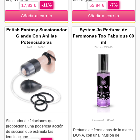
negro.Este ki...
una vagina ...
-11%
-7%
17,83 €
55,84 €
Añadir al carrito
Añadir al carrito
Fetish Fantasy Succionador
System Jo Perfume de
Glande Con Anillas
Feromonas Too Fabulous 60
Potenciadoras
ml
Ref. FET0081
Ref. DON0023
Simulador de felaciones que
Contenido:
60ml.
proporciona una poderosa acción
Perfume de feromonas de la marca
de succión que estimula las
DONA, con una infusión de
terminacione...