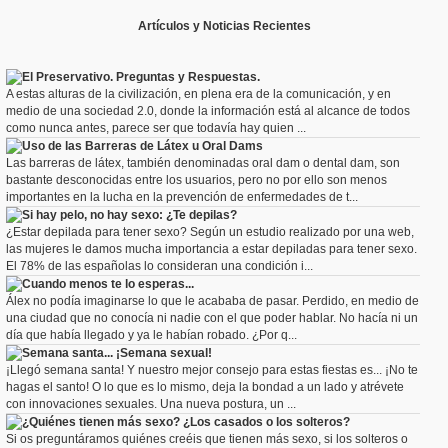
Artículos y Noticias Recientes
El Preservativo. Preguntas y Respuestas.
A estas alturas de la civilización, en plena era de la comunicación, y en
medio de una sociedad 2.0, donde la información está al alcance de todos
como nunca antes, parece ser que todavía hay quien ...
Uso de las Barreras de Látex u Oral Dams
Las barreras de látex, también denominadas oral dam o dental dam, son
bastante desconocidas entre los usuarios, pero no por ello son menos
importantes en la lucha en la prevención de enfermedades de t...
Si hay pelo, no hay sexo: ¿Te depilas?
¿Estar depilada para tener sexo? Según un estudio realizado por una web,
las mujeres le damos mucha importancia a estar depiladas para tener sexo.
El 78% de las españolas lo consideran una condición i...
Cuando menos te lo esperas...
Álex no podía imaginarse lo que le acababa de pasar. Perdido, en medio de
una ciudad que no conocía ni nadie con el que poder hablar. No hacía ni un
día que había llegado y ya le habían robado. ¿Por q...
Semana santa... ¡Semana sexual!
¡Llegó semana santa! Y nuestro mejor consejo para estas fiestas es... ¡No te
hagas el santo! O lo que es lo mismo, deja la bondad a un lado y atrévete
con innovaciones sexuales. Una nueva postura, un ...
¿Quiénes tienen más sexo? ¿Los casados o los solteros?
Si os preguntáramos quiénes creéis que tienen más sexo, si los solteros o