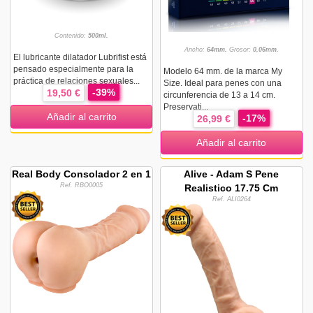
Contenido:
500ml.
Ancho:
64mm.
Grosor:
0,06mm.
El lubricante dilatador Lubrifist está
pensado especialmente para la
Modelo 64 mm. de la marca My
práctica de relaciones sexuales...
Size. Ideal para penes con una
-39%
19,50 €
circunferencia de 13 a 14 cm.
Preservati...
Añadir al carrito
-17%
26,99 €
Añadir al carrito
Real Body Consolador 2 en 1
Alive - Adam S Pene
Ref. RBO0005
Realistico 17.75 Cm
Ref. ALI0264