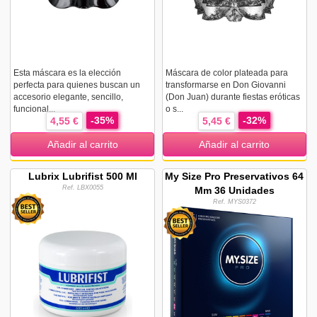
Esta máscara es la elección
Máscara de color plateada para
perfecta para quienes buscan un
transformarse en Don Giovanni
accesorio elegante, sencillo,
(Don Juan) durante fiestas eróticas
funcional...
o s...
-35%
-32%
4,55 €
5,45 €
Añadir al carrito
Añadir al carrito
Lubrix Lubrifist 500 Ml
My Size Pro Preservativos 64
Ref. LBX0055
Mm 36 Unidades
Ref. MYS0372