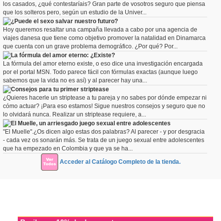
los casados, ¿qué contestaríais? Gran parte de vosotros seguro que piensa
que los solteros pero, según un estudio de la Univer...
¿Puede el sexo salvar nuestro futuro?
Hoy queremos resaltar una campaña llevada a cabo por una agencia de
viajes danesa que tiene como objetivo promover la natalidad en Dinamarca
que cuenta con un grave problema demográfico. ¿Por qué? Por...
La fórmula del amor eterno: ¿Existe?
La fórmula del amor eterno existe, o eso dice una investigación encargada
por el portal MSN. Todo parece fácil con fórmulas exactas (aunque luego
sabemos que la vida no es así) y al parecer hay una...
Consejos para tu primer striptease
¿Quieres hacerle un striptease a tu pareja y no sabes por dónde empezar ni
cómo actuar? ¡Para eso estamos! Sigue nuestros consejos y seguro que no
lo olvidará nunca. Realizar un striptease requiere, a...
El Muelle, un arriesgado juego sexual entre adolescentes
"El Muelle".¿Os dicen algo estas dos palabras? Al parecer - y por desgracia
- cada vez os sonarán más. Se trata de un juego sexual entre adolescentes
que ha empezado en Colombia y que ya se ha...
Acceder al Catálogo Completo de la tienda.