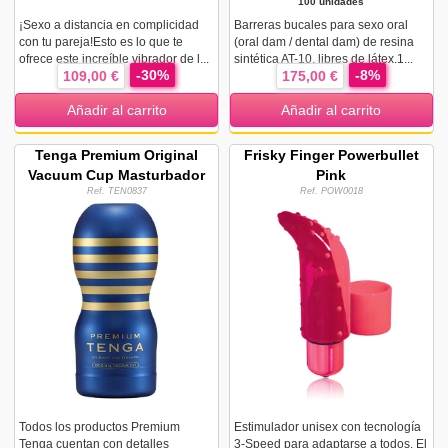
100 unidades
¡Sexo a distancia en complicidad
Barreras bucales para sexo oral
con tu pareja!Esto es lo que te
(oral dam / dental dam) de resina
ofrece este increíble vibrador de l...
sintética AT-10, libres de látex.1...
-30%
-8%
109,00 €
175,00 €
Añadir al carrito
Añadir al carrito
Tenga Premium Original
Frisky Finger Powerbullet
Vacuum Cup Masturbador
Pink
Ref. TEN0837
Ref. POW0018
Todos los productos Premium
Estimulador unisex con tecnología
Tenga cuentan con detalles
3-Speed para adaptarse a todos. El