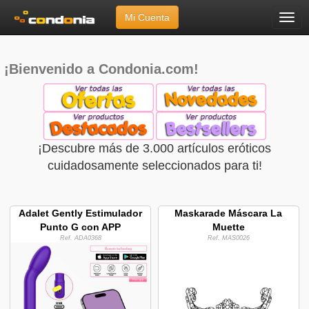
Mi Cuenta
Menú
Inicio
»
Escaparate de Condonia.com
¡Bienvenido a Condonia.com!
¡Descubre más de 3.000 artículos eróticos
cuidadosamente seleccionados para ti!
Adalet Gently Estimulador
Maskarade Máscara La
Punto G con APP
Muette
Ref. ADA0368
Ref. MAS0026