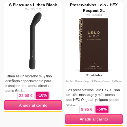
S Pleasures Lithea Black
Preservativos Lelo - HEX
Ref. SPL0175
Respect XL
Ref. LEL0454
12 unidades
Lithea es un vibrador muy fino
diseñado especialmente para
Ancho:
58mm.
Largo:
195mm.
Grosor:
0,04mm.
masajear de manera directa el
Los preservativos Lelo Hex XL son
punto G e i...
-10%
un 10% más largo y más ancho
22,50 €
que HEX Original y siguen siendo
una...
Añadir al carrito
-50%
9,95 €
Añadir al carrito