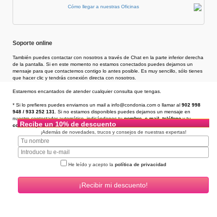
Cómo llegar a nuestras Oficinas
Soporte online
También puedes contactar con nosotros a través de Chat en la parte inferior derecha
de la pantalla. Si en este momento no estamos conectados puedes dejarnos un
mensaje para que contactemos contigo lo antes posible. Es muy sencillo, sólo tienes
que hacer clic y tendrás conexión directa con nosotros.
Estaremos encantados de atender cualquier consulta que tengas.
* Si lo prefieres puedes enviarnos un mail a info@condonia.com
o llamar al
902 998
948 / 933 252 131
. Si no estamos disponibles puedes dejarnos un mensaje en
nuestro contestador automático, indicándonos tu
nombre
,
e-mail
,
teléfono
y tu
Recibe un 10% de descuento
consulta
, y te llamaremos en un plazo de 24h.
¡Además de novedades, trucos y consejos de nuestras expertas!
He leído y acepto la
política de privacidad