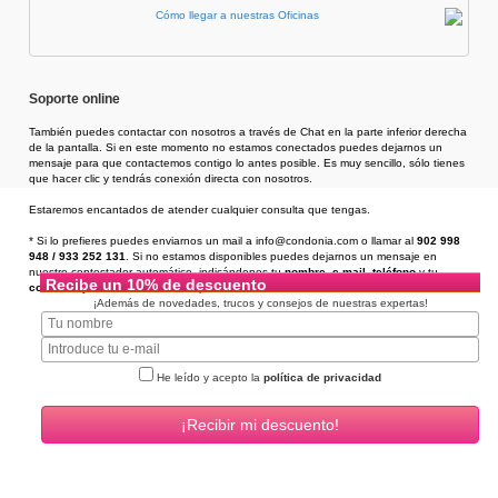
Cómo llegar a nuestras Oficinas
Soporte online
También puedes contactar con nosotros a través de Chat en la parte inferior derecha
de la pantalla. Si en este momento no estamos conectados puedes dejarnos un
mensaje para que contactemos contigo lo antes posible. Es muy sencillo, sólo tienes
que hacer clic y tendrás conexión directa con nosotros.
Estaremos encantados de atender cualquier consulta que tengas.
* Si lo prefieres puedes enviarnos un mail a info@condonia.com
o llamar al
902 998
948 / 933 252 131
. Si no estamos disponibles puedes dejarnos un mensaje en
nuestro contestador automático, indicándonos tu
nombre
,
e-mail
,
teléfono
y tu
Recibe un 10% de descuento
consulta
, y te llamaremos en un plazo de 24h.
¡Además de novedades, trucos y consejos de nuestras expertas!
He leído y acepto la
política de privacidad