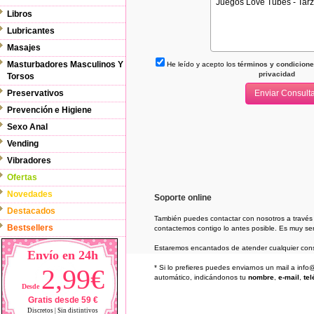
Libros
Lubricantes
Masajes
Masturbadores Masculinos Y
He leído y acepto los
términos y condiciones
privacidad
Torsos
Preservativos
Prevención e Higiene
Sexo Anal
Vending
Vibradores
Ofertas
Novedades
Soporte online
Destacados
También puedes contactar con nosotros a través
Bestsellers
contactemos contigo lo antes posible. Es muy senc
Estaremos encantados de atender cualquier cons
Envío en 24h
2,99€
* Si lo prefieres puedes enviarnos un mail a in
automático, indicándonos tu
nombre
,
e-mail
,
tel
Desde
Gratis desde 59 €
Discretos | Sin distintivos