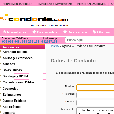
|
|
|
REUNIONES TAPERSEX
EMPRESAS Y MAYORISTAS
PERSONALIZACIONES
AF
Novedades
Destacados
Bestsellers
Ofertas
Atención Telefónica
WhatsApp
902 998 948 / 933 252 131
682937133
Inicio
»
Ayuda
»
Envíanos tu Consulta
Secciones
Agrandar el Pene
Anillos y Extensores
Datos de Contacto
Arneses
Bolas Chinas
Si deseas hacernos una consulta rellena el sigu
Bondage y BDSM
Consoladores / Dildos
*
Nombre:
Cosmética
*
Teléfono:
Estimulantes
Juegos Eróticos
*
E-mail:
Kits Eróticos
Tu consulta:
Lencería