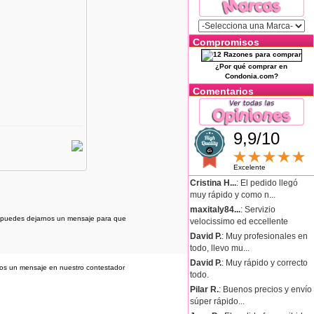
Compromisos
¿Por qué comprar en
Condonia.com?
Comentarios
9,9/10
Excelente
Cristina H...
: El pedido llegó
muy rápido y como n...
maxitaly84...
: Servizio
os puedes dejarnos un mensaje para que
velocissimo ed eccellente
David P.
: Muy profesionales en
todo, llevo mu...
David P.
: Muy rápido y correcto
nos un mensaje en nuestro contestador
todo.
Pilar R.
: Buenos precios y envío
súper rápido...