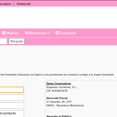
|
ILIADOS
TRABAJAR
Marcas
Empresas
Contacto
iente formulario indicando tus datos y nos pondremos en contacto contigo a la mayor brevedad.
Datos Corporativos
Empresa: Condonia, S.L.
CIF: B-63923379
Dirección Fiscal:
C/ Varsovia, 40, 2º2ª
08041 - Barcelona (Barcelona)
Atención al Público: