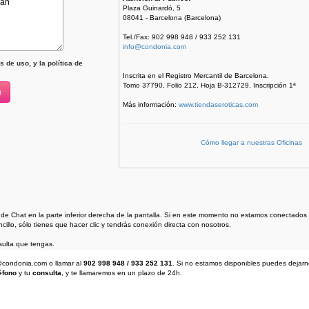
Plaza Guinardó, 5
08041 - Barcelona (Barcelona)
Tel./Fax: 902 998 948 / 933 252 131
info@condonia.com
 de uso, y la política de
Inscrita en el Registro Mercantil de Barcelona.
Tomo 37790, Folio 212, Hoja B-312729, Inscripción 1ª
Más información:
www.tiendaseroticas.com
Cómo llegar a nuestras Oficinas
 de Chat en la parte inferior derecha de la pantalla. Si en este momento no estamos conectad
illo, sólo tienes que hacer clic y tendrás conexión directa con nosotros.
ulta que tengas.
fo@condonia.com
o llamar al
902 998 948 / 933 252 131
. Si no estamos disponibles puedes dejar
éfono
y tu
consulta
, y te llamaremos en un plazo de 24h.