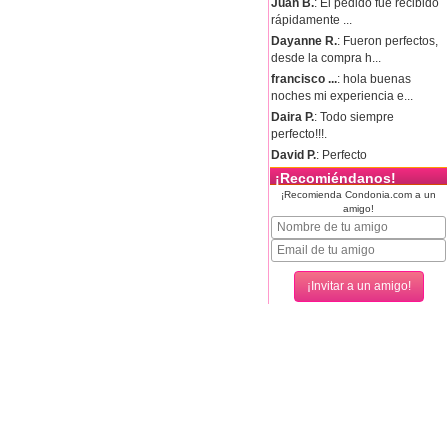
Juan B.
: El pedido fue recibido
rápidamente ...
Dayanne R.
: Fueron perfectos,
desde la compra h...
francisco ...
: hola buenas
noches mi experiencia e...
Daira P.
: Todo siempre
perfecto!!!.
David P.
: Perfecto
¡Recomiéndanos!
¡Recomienda Condonia.com a un
amigo!