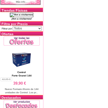
Más info...
Tiendas Físicas
¡Ven a visitarnos!
Filtra por Precio
Filtrar por
Ofertas
Control
Forte Granel 144
42,95 €
39,90 €
Nuevo Formato Ahorro de 144
unidades de Control. Los pr...
Destacados