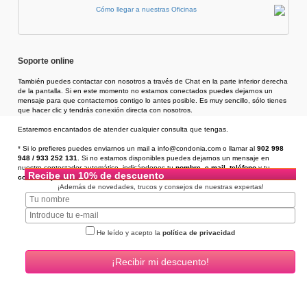
Cómo llegar a nuestras Oficinas
Soporte online
También puedes contactar con nosotros a través de Chat en la parte inferior derecha
de la pantalla. Si en este momento no estamos conectados puedes dejarnos un
mensaje para que contactemos contigo lo antes posible. Es muy sencillo, sólo tienes
que hacer clic y tendrás conexión directa con nosotros.
Estaremos encantados de atender cualquier consulta que tengas.
* Si lo prefieres puedes enviarnos un mail a info@condonia.com
o llamar al
902 998
948 / 933 252 131
. Si no estamos disponibles puedes dejarnos un mensaje en
nuestro contestador automático, indicándonos tu
nombre
,
e-mail
,
teléfono
y tu
Recibe un 10% de descuento
consulta
, y te llamaremos en un plazo de 24h.
¡Además de novedades, trucos y consejos de nuestras expertas!
He leído y acepto la
política de privacidad