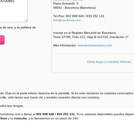
Plaza Guinardó, 5
08041 - Barcelona (Barcelona)
Tel./Fax: 902 998 948 / 933 252 131
info@condonia.com
 de uso, y la política de
Inscrita en el Registro Mercantil de Barcelona.
Tomo 37790, Folio 212, Hoja B-312729, Inscripción 1ª
Más información:
www.tiendaseroticas.com
Cómo llegar a nuestras Oficinas
 de Chat en la parte inferior derecha de la pantalla. Si en este momento no estamos conectad
illo, sólo tienes que hacer clic y tendrás conexión directa con nosotros.
ulta que tengas.
fo@condonia.com
o llamar al
902 998 948 / 933 252 131
. Si no estamos disponibles puedes dejar
éfono
y tu
consulta
, y te llamaremos en un plazo de 24h.