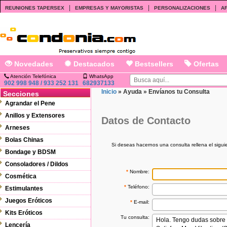
|
|
|
REUNIONES TAPERSEX
EMPRESAS Y MAYORISTAS
PERSONALIZACIONES
AF
Novedades
Destacados
Bestsellers
Ofertas
Atención Telefónica
WhatsApp
902 998 948 / 933 252 131
682937133
Inicio
»
Ayuda
»
Envíanos tu Consulta
Secciones
Agrandar el Pene
Anillos y Extensores
Datos de Contacto
Arneses
Bolas Chinas
Si deseas hacernos una consulta rellena el sigu
Bondage y BDSM
Consoladores / Dildos
*
Nombre:
Cosmética
*
Teléfono:
Estimulantes
Juegos Eróticos
*
E-mail:
Kits Eróticos
Tu consulta:
Lencería