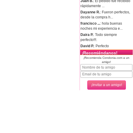
Juan B.
: El pedido fue recibido
rápidamente ...
Dayanne R.
: Fueron perfectos,
desde la compra h...
francisco ...
: hola buenas
noches mi experiencia e...
Daira P.
: Todo siempre
perfecto!!!.
David P.
: Perfecto
¡Recomiéndanos!
¡Recomienda Condonia.com a un
amigo!