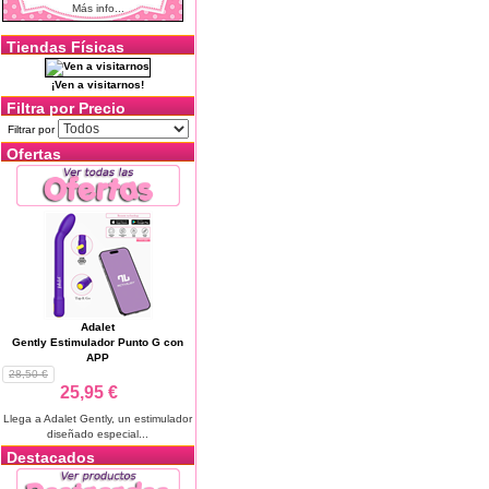
Más info...
Tiendas Físicas
¡Ven a visitarnos!
Filtra por Precio
Filtrar por
Ofertas
Adalet
Gently Estimulador Punto G con
APP
28,50 €
25,95 €
Llega a Adalet Gently, un estimulador
diseñado especial...
Destacados