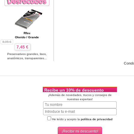
Rfsu
Okeido / Grande
8,95 €
7,45 €
Preservativos grandes, lisos,
anatómicos, transparentes...
Cond
Recibe un 10% de descuento
¡Además de novedades, trucos y consejos de
nuestras expertas!
He leído y acepto la
política de privacidad