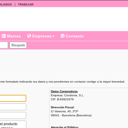
|
ILIADOS
TRABAJAR
Marcas
Empresas
Contacto
iente formulario indicando tus datos y nos pondremos en contacto contigo a la mayor brevedad.
Datos Corporativos
Empresa: Condonia, S.L.
CIF: B-63923379
Dirección Fiscal:
C/ Varsovia, 40, 2º2ª
08041 - Barcelona (Barcelona)
Atención al Público: