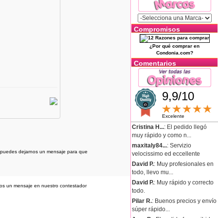
Compromisos
¿Por qué comprar en
Condonia.com?
Comentarios
9,9/10
Excelente
Cristina H...
: El pedido llegó
muy rápido y como n...
maxitaly84...
: Servizio
os puedes dejarnos un mensaje para que
velocissimo ed eccellente
David P.
: Muy profesionales en
todo, llevo mu...
David P.
: Muy rápido y correcto
nos un mensaje en nuestro contestador
todo.
Pilar R.
: Buenos precios y envío
súper rápido...