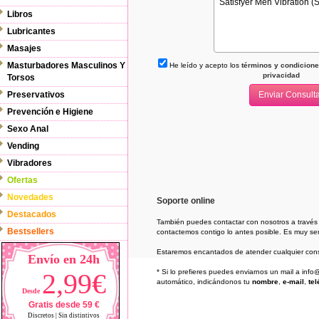
Libros
Lubricantes
Masajes
Masturbadores Masculinos Y
He leído y acepto los
términos y condiciones
privacidad
Torsos
Preservativos
Prevención e Higiene
Sexo Anal
Vending
Vibradores
Ofertas
Novedades
Soporte online
Destacados
También puedes contactar con nosotros a través
Bestsellers
contactemos contigo lo antes posible. Es muy senc
Estaremos encantados de atender cualquier cons
Envío en 24h
2,99€
* Si lo prefieres puedes enviarnos un mail a in
automático, indicándonos tu
nombre
,
e-mail
,
tel
Desde
Gratis desde 59 €
Discretos | Sin distintivos