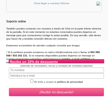
Cómo llegar a nuestras Oficinas
Soporte online
También puedes contactar con nosotros a través de Chat en la parte inferior derecha
de la pantalla. Si en este momento no estamos conectados puedes dejarnos un
mensaje para que contactemos contigo lo antes posible. Es muy sencillo, sólo tienes
que hacer clic y tendrás conexión directa con nosotros.
Estaremos encantados de atender cualquier consulta que tengas.
* Si lo prefieres puedes enviarnos un mail a info@condonia.com
o llamar al
902 998
948 / 933 252 131
. Si no estamos disponibles puedes dejarnos un mensaje en
nuestro contestador automático, indicándonos tu
nombre
,
e-mail
,
teléfono
y tu
Recibe un 10% de descuento
consulta
, y te llamaremos en un plazo de 24h.
¡Además de novedades, trucos y consejos de nuestras expertas!
He leído y acepto la
política de privacidad