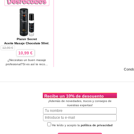
Plaisir Secret
Aceite Masaje Chocolate 50ml.
12,90 €
10,99 €
¿Necesitas un buen masaje
profesional?Si es así te reco...
Cond
Recibe un 10% de descuento
¡Además de novedades, trucos y consejos de
nuestras expertas!
He leído y acepto la
política de privacidad