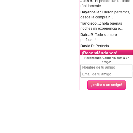
Juan B.
: El pedido fue recibido
rápidamente ...
Dayanne R.
: Fueron perfectos,
desde la compra h...
francisco ...
: hola buenas
noches mi experiencia e...
Daira P.
: Todo siempre
perfecto!!!.
David P.
: Perfecto
¡Recomiéndanos!
¡Recomienda Condonia.com a un
amigo!