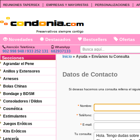
|
|
|
REUNIONES TAPERSEX
EMPRESAS Y MAYORISTAS
PERSONALIZACIONES
AF
Novedades
Destacados
Bestsellers
Ofertas
Atención Telefónica
WhatsApp
902 998 948 / 933 252 131
682937133
Inicio
»
Ayuda
»
Envíanos tu Consulta
Secciones
Agrandar el Pene
Anillos y Extensores
Datos de Contacto
Arneses
Bolas Chinas
Si deseas hacernos una consulta rellena el sigu
Bondage y BDSM
Consoladores / Dildos
*
Nombre:
Cosmética
*
Teléfono:
Estimulantes
Juegos Eróticos
*
E-mail:
Kits Eróticos
Tu consulta:
Lencería