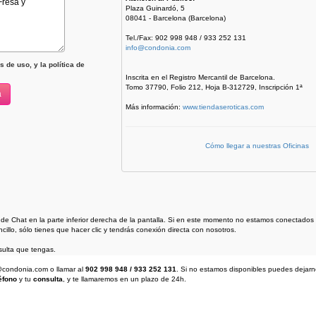
Plaza Guinardó, 5
08041 - Barcelona (Barcelona)
Tel./Fax: 902 998 948 / 933 252 131
info@condonia.com
 de uso, y la política de
Inscrita en el Registro Mercantil de Barcelona.
Tomo 37790, Folio 212, Hoja B-312729, Inscripción 1ª
Más información:
www.tiendaseroticas.com
Cómo llegar a nuestras Oficinas
 de Chat en la parte inferior derecha de la pantalla. Si en este momento no estamos conectad
illo, sólo tienes que hacer clic y tendrás conexión directa con nosotros.
ulta que tengas.
fo@condonia.com
o llamar al
902 998 948 / 933 252 131
. Si no estamos disponibles puedes dejar
éfono
y tu
consulta
, y te llamaremos en un plazo de 24h.