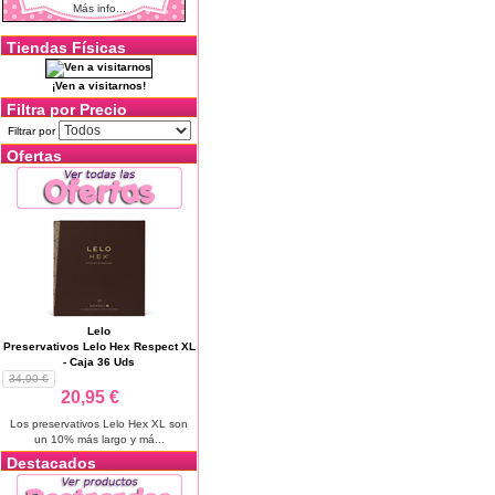
Más info...
Tiendas Físicas
¡Ven a visitarnos!
Filtra por Precio
Filtrar por
Ofertas
Lelo
Preservativos Lelo Hex Respect XL
- Caja 36 Uds
34,90 €
20,95 €
Los preservativos Lelo Hex XL son
un 10% más largo y má...
Destacados