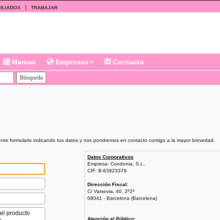
|
ILIADOS
TRABAJAR
Marcas
Empresas
Contacto
iente formulario indicando tus datos y nos pondremos en contacto contigo a la mayor brevedad.
Datos Corporativos
Empresa: Condonia, S.L.
CIF: B-63923379
Dirección Fiscal:
C/ Varsovia, 40, 2º2ª
08041 - Barcelona (Barcelona)
Atención al Público: