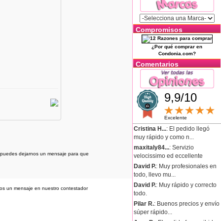
Compromisos
¿Por qué comprar en
Condonia.com?
Comentarios
9,9/10
Excelente
Cristina H...
: El pedido llegó
muy rápido y como n...
maxitaly84...
: Servizio
os puedes dejarnos un mensaje para que
velocissimo ed eccellente
David P.
: Muy profesionales en
todo, llevo mu...
David P.
: Muy rápido y correcto
nos un mensaje en nuestro contestador
todo.
Pilar R.
: Buenos precios y envío
súper rápido...