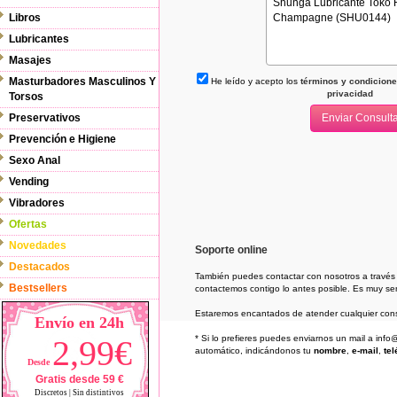
Libros
Lubricantes
Masajes
Masturbadores Masculinos Y
He leído y acepto los
términos y condiciones
privacidad
Torsos
Preservativos
Prevención e Higiene
Sexo Anal
Vending
Vibradores
Ofertas
Novedades
Soporte online
Destacados
También puedes contactar con nosotros a través
Bestsellers
contactemos contigo lo antes posible. Es muy senc
Estaremos encantados de atender cualquier cons
Envío en 24h
2,99€
* Si lo prefieres puedes enviarnos un mail a in
automático, indicándonos tu
nombre
,
e-mail
,
tel
Desde
Gratis desde 59 €
Discretos | Sin distintivos