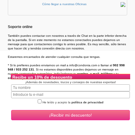
Cómo llegar a nuestras Oficinas
Soporte online
También puedes contactar con nosotros a través de Chat en la parte inferior derecha
de la pantalla. Si en este momento no estamos conectados puedes dejarnos un
mensaje para que contactemos contigo lo antes posible. Es muy sencillo, sólo tienes
que hacer clic y tendrás conexión directa con nosotros.
Estaremos encantados de atender cualquier consulta que tengas.
* Si lo prefieres puedes enviarnos un mail a info@condonia.com
o llamar al
902 998
948 / 933 252 131
. Si no estamos disponibles puedes dejarnos un mensaje en
nuestro contestador automático, indicándonos tu
nombre
,
e-mail
,
teléfono
y tu
Recibe un 10% de descuento
consulta
, y te llamaremos en un plazo de 24h.
¡Además de novedades, trucos y consejos de nuestras expertas!
He leído y acepto la
política de privacidad