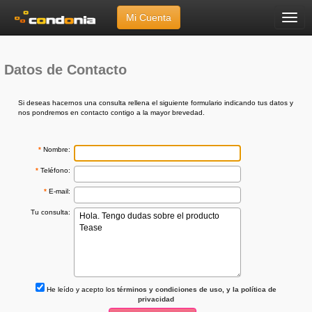
Mi Cuenta
Menú
Inicio
»
Ayuda
»
Envíanos tu Consulta
Datos de Contacto
Si deseas hacernos una consulta rellena el siguiente formulario indicando tus datos y
nos pondremos en contacto contigo a la mayor brevedad.
*
Nombre:
*
Teléfono:
*
E-mail:
Tu consulta:
He leído y acepto los
términos y condiciones de uso, y la política de
privacidad