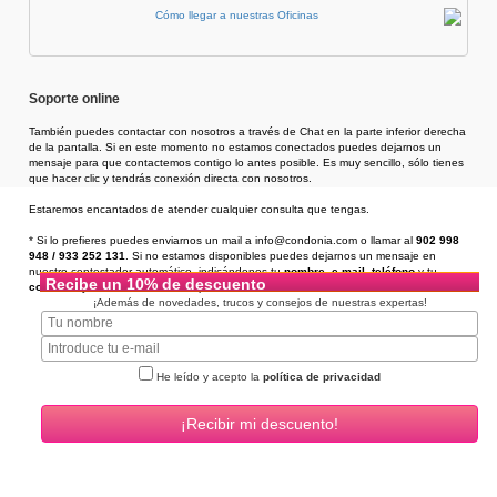
Cómo llegar a nuestras Oficinas
Soporte online
También puedes contactar con nosotros a través de Chat en la parte inferior derecha
de la pantalla. Si en este momento no estamos conectados puedes dejarnos un
mensaje para que contactemos contigo lo antes posible. Es muy sencillo, sólo tienes
que hacer clic y tendrás conexión directa con nosotros.
Estaremos encantados de atender cualquier consulta que tengas.
* Si lo prefieres puedes enviarnos un mail a info@condonia.com
o llamar al
902 998
948 / 933 252 131
. Si no estamos disponibles puedes dejarnos un mensaje en
nuestro contestador automático, indicándonos tu
nombre
,
e-mail
,
teléfono
y tu
Recibe un 10% de descuento
consulta
, y te llamaremos en un plazo de 24h.
¡Además de novedades, trucos y consejos de nuestras expertas!
He leído y acepto la
política de privacidad