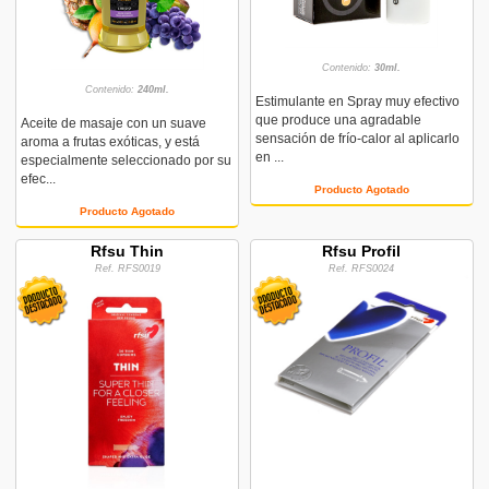
Contenido:
30ml.
Contenido:
240ml.
Estimulante en Spray muy efectivo
que produce una agradable
Aceite de masaje con un suave
sensación de frío-calor al aplicarlo
aroma a frutas exóticas, y está
en ...
especialmente seleccionado por su
efec...
Producto Agotado
Producto Agotado
Rfsu Thin
Rfsu Profil
Ref. RFS0019
Ref. RFS0024