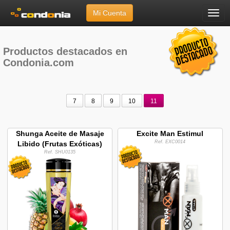
Mi Cuenta
Menú
Inicio
»
Destacados
Productos destacados en
Condonia.com
7
8
9
10
11
Shunga Aceite de Masaje
Excite Man Estimul
Ref. EXC0014
Libido (Frutas Exóticas)
Ref. SHU0135