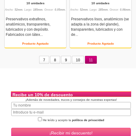
10 unidades
10 unidades
Ancho:
52mm.
Largo:
185mm.
Grosor:
0,05mm.
Ancho:
52mm.
Largo:
185mm.
Grosor:
0,06mm.
Preservativos extrafinos,
Preservativos lisos, anatómicos (se
anatómicos, transparentes,
adapta a la zona del glande),
lubricados y con depósito.
transparentes, lubricados y con
Fabricados con látex...
de...
Producto Agotado
Producto Agotado
7
8
9
10
11
Recibe un 10% de descuento
¡Además de novedades, trucos y consejos de nuestras expertas!
He leído y acepto la
política de privacidad