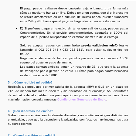
El pago puede realizarse desde cualquier caja o banco, o de forma más
cómoda mediante banca on-line. Debes tener en cuenta que si el ingreso no
se realiza directamente en una sucursal del mismo banco, pueden transcurrir
entre 24h y 48h hasta que el pago se haga efectivo en nuestra cuenta.
D) Si prefieres pagar en efectivo sin tener que salir de casa, puedes pagar
Contrareembolso
. En el servicio contrareembolso, abonarás el 100% del
importe de tu pedido al repartidor en el mismo momento de la entrega.
Sólo se aceptan pagos contrareembolso
previa validación telefónica
(o
llamando al 902 998 948 / 933 252 131), para evitar cualquier tipo de
fraude.
Rogamos abstenerse de tramitar pedidos por esta vía sino se está 100%
seguro del posterior pago del mismo.
Los pagos contrareembolso tienen un recargo de 3€, que cobra la agencia
de transporte por la gestión de cobro. El límite para pagos contrareembolso
es de un máximo de 500€.
5 · ¿Cómo recibiré mi pedido?
Recibirás tus productos por mensajería de la agencia MRW o GLS en un plazo de
24h, de manera totalmente discreta y sin distintivos en el embalaje. Así, disfrutarás
de artículos de alta calidad, sin preocupaciones y cómodamente en tu casa. Para
más información consulta nuestras
Condiciones Generales de Envío
.
6 · ¿Son discretos los envíos?
Todos nuestros envíos son totalmente discretos y no contienen ningún distintivo en
el embalaje, dado que la discreción y la privacidad son factores muy importantes para
nuestros clientes.
7 · ¿Cuándo recibiré mi pedido?