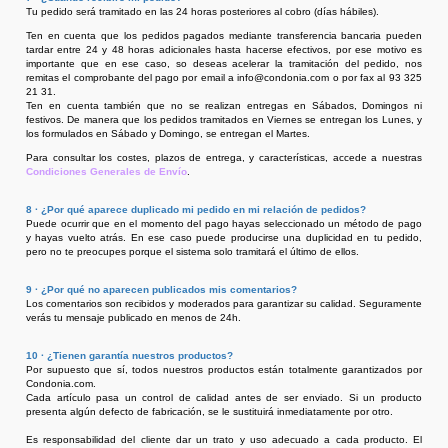
Tu pedido será tramitado en las 24 horas posteriores al cobro (días hábiles).
Ten en cuenta que los pedidos pagados mediante transferencia bancaria pueden
tardar entre 24 y 48 horas adicionales hasta hacerse efectivos, por ese motivo es
importante que en ese caso, so deseas acelerar la tramitación del pedido, nos
remitas el comprobante del pago por email a info@condonia.com o por fax al 93 325
21 31.
Ten en cuenta también que no se realizan entregas en Sábados, Domingos ni
festivos. De manera que los pedidos tramitados en Viernes se entregan los Lunes, y
los formulados en Sábado y Domingo, se entregan el Martes.
Para consultar los costes, plazos de entrega, y características, accede a nuestras
Condiciones Generales de Envío
.
8 · ¿Por qué aparece duplicado mi pedido en mi relación de pedidos?
Puede ocurrir que en el momento del pago hayas seleccionado un método de pago
y hayas vuelto atrás. En ese caso puede producirse una duplicidad en tu pedido,
pero no te preocupes porque el sistema solo tramitará el último de ellos.
9 · ¿Por qué no aparecen publicados mis comentarios?
Los comentarios son recibidos y moderados para garantizar su calidad. Seguramente
verás tu mensaje publicado en menos de 24h.
10 · ¿Tienen garantía nuestros productos?
Por supuesto que sí, todos nuestros productos están totalmente garantizados por
Condonia.com.
Cada artículo pasa un control de calidad antes de ser enviado. Si un producto
presenta algún defecto de fabricación, se le sustituirá inmediatamente por otro.
Es responsabilidad del cliente dar un trato y uso adecuado a cada producto. El