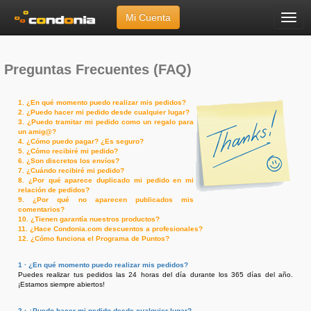
Mi Cuenta
Menú
Inicio
»
Ayuda
»
Preguntas Frecuentes (FAQ)
Preguntas Frecuentes (FAQ)
1. ¿En qué momento puedo realizar mis pedidos?
2. ¿Puedo hacer mi pedido desde cualquier lugar?
3. ¿Puedo tramitar mi pedido como un regalo para
un amig@?
4. ¿Cómo puedo pagar? ¿Es seguro?
5. ¿Cómo recibiré mi pedido?
6. ¿Son discretos los envíos?
7. ¿Cuándo recibiré mi pedido?
8. ¿Por qué aparece duplicado mi pedido en mi
relación de pedidos?
9. ¿Por qué no aparecen publicados mis
comentarios?
10. ¿Tienen garantía nuestros productos?
11. ¿Hace Condonia.com descuentos a profesionales?
12. ¿Cómo funciona el Programa de Puntos?
1 · ¿En qué momento puedo realizar mis pedidos?
Puedes realizar tus pedidos las 24 horas del día durante los 365 días del año.
¡Estamos siempre abiertos!
2 · ¿Puedo hacer mi pedido desde cualquier lugar?