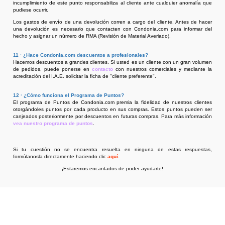
incumplimiento de este punto responsabiliza al cliente ante cualquier anomalía que
pudiese ocurrir.
Los gastos de envío de una devolución corren a cargo del cliente. Antes de hacer
una devolución es necesario que contacten con Condonia.com para informar del
hecho y asignar un número de RMA (Revisión de Material Averiado).
11 · ¿Hace Condonia.com descuentos a profesionales?
Hacemos descuentos a grandes clientes. Si usted es un cliente con un gran volumen
de pedidos, puede ponerse en
contacto
con nuestros comerciales y mediante la
acreditación del I.A.E. solicitar la ficha de "cliente preferente".
12 · ¿Cómo funciona el Programa de Puntos?
El programa de Puntos de Condonia.com premia la fidelidad de nuestros clientes
otorgándoles puntos por cada producto en sus compras. Estos puntos pueden ser
canjeados posteriormente por descuentos en futuras compras. Para más información
vea nuestro programa de puntos
.
Si tu cuestión no se encuentra resuelta en ninguna de
estas respuestas,
formúlanosla directamente haciendo clic
aquí
.
¡Estaremos encantados de poder ayudarte!