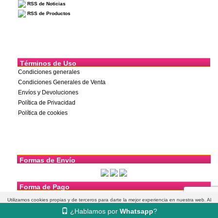
RSS de Noticias
RSS de Productos
Términos de Uso
Condiciones generales
Condiciones Generales de Venta
Envíos y Devoluciones
Política de Privacidad
Política de cookies
Formas de Envío
Forma de Pago
Utilizamos cookies propias y de terceros para darte la mejor experiencia en nuestra web. Al
¿Hablamos por
Whatsapp
?
navegar aceptas su uso.
Más información