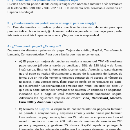
Puedes hacer tu pedido desde cualquier lugar con acceso a Internet o vía telefónica
al teléfono 902 998 948 / 933 252 131 .
De momento sólo servimos a destinos en
España o Portugal.
3 · ¿Puedo tramitar mi pedido como un regalo para un amig@?
Sí. Cuando tramites tu pedido podrás modificar la dirección de envío para que
puedas indicar la de tu amig@. Además podrás adjuntarle un mensaje para poder
felicitarle o escribirle lo que se te ocurra. ¡Seguro que le sorprendes!
4 · ¿Cómo puedo pagar? ¿Es seguro?
Dispones de distintas opciones de pago: Tarjeta de crédito, PayPal, Transferencia
bancaria, Contrareembolso. Para que elijas la que más te convenga.
A) El pago con
tarjeta de crédito
se realiza a través del TPV 4B mediante
pago seguro (cifrado
a través de certificado SSL de 128 bits) y de forma
instántanea. Esta es la forma más recomendada. Además te garantizamos
que el pago se realiza directamente a través de la pasarela del banco, de
forma que en ningún momento tenemos constancia ni acceso al número de
tu tarjeta. Para verificar esto, fíjate cuando estés en el formulario de pago,
que la dirección url del navegador empieza por "https:" en lugar de "http:", y
que en la parte inferior del navegador se muestra un candado de seguridad,
indicando que el pago se está realizando mediante transmisión segura.
Admitimos las siguientes tarjetas de crédito:
Visa, MasterCard, Maestro,
Euro 6000 y American Express.
B) A través de
PayPal
, la empresa de confianza líder en pagos en Internet,
se permite a compradores y empresas enviar y recibir dinero por Internet.
Este sistema de pago es aceptado en 22 millones de empresas en todo el
mundo, cuenta con más de 260 millones de cuentas de usuario en 200
países y regiones, y gestiona 25 divisas. PayPal ayuda a proteger la
información de las tarjetas de crédito con los mejores sistemas de seguridad