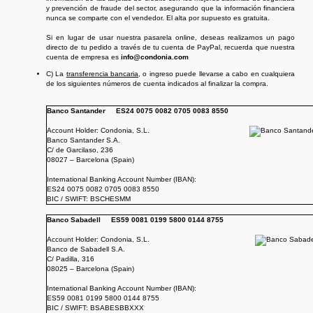
y prevención de fraude del sector, asegurando que la información financiera
nunca se comparte con el vendedor. El alta por supuesto es gratuita.
Si en lugar de usar nuestra pasarela online, deseas realizarnos un pago
directo de tu pedido a través de tu cuenta de PayPal, recuerda que nuestra
cuenta de empresa es
info@condonia.com
C) La
transferencia bancaria
, o ingreso puede llevarse a cabo en cualquiera
de los siguientes números de cuenta indicados al finalizar la compra.
Banco Santander ES24 0075 0082 0705 0083 8550
Account Holder: Condonia, S.L.
Banco Santander S.A.
C/ de Garcilaso, 236
08027 – Barcelona (Spain)
International Banking Account Number (IBAN):
ES24 0075 0082 0705 0083 8550
BIC / SWIFT: BSCHESMM
Banco Sabadell ES59 0081 0199 5800 0144 8755
Account Holder: Condonia, S.L.
Banco de Sabadell S.A.
C/ Padilla, 316
08025 – Barcelona (Spain)
International Banking Account Number (IBAN):
ES59 0081 0199 5800 0144 8755
BIC / SWIFT: BSABESBBXXX