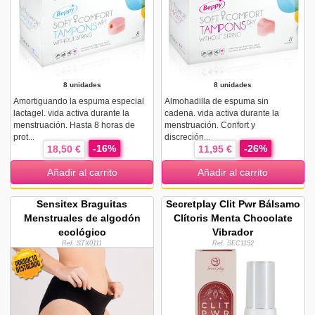
8 unidades
8 unidades
Amortiguando la espuma especial
Almohadilla de espuma sin
lactagel. vida activa durante la
cadena. vida activa durante la
menstruación. Hasta 8 horas de
menstruación. Confort y
prot...
discreción...
-16%
-26%
18,50 €
11,95 €
Añadir al carrito
Añadir al carrito
Sensitex Braguitas
Secretplay Clit Pwr Bálsamo
Menstruales de algodón
Clítoris Menta Chocolate
ecológico
Vibrador
Ref. STX0111
Ref. SEC1152