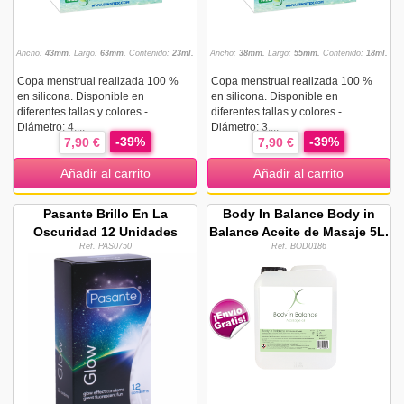
Ancho:
43mm.
Largo:
63mm.
Contenido:
23ml.
Ancho:
38mm.
Largo:
55mm.
Contenido:
18ml.
Copa menstrual realizada 100 %
Copa menstrual realizada 100 %
en silicona. Disponible en
en silicona. Disponible en
diferentes tallas y colores.-
diferentes tallas y colores.-
Diámetro: 4,...
Diámetro: 3,...
-39%
-39%
7,90 €
7,90 €
Añadir al carrito
Añadir al carrito
Pasante Brillo En La
Body In Balance Body in
Oscuridad 12 Unidades
Balance Aceite de Masaje 5L.
Ref. PAS0750
Ref. BOD0186