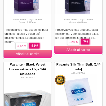
Ancho:
49mm.
Largo:
190mm.
Ancho:
54mm.
Largo:
180mm.
Grosor:
0,065mm.
Grosor:
0,085mm.
Preservativos más estrechos para
Preservativos más gruesos, extra
un mayor ajuste y evitar así
resistentes, y con lubricante extra,
deslizamientos. Lubricados sin
sin espermicida. Ideal para pe...
-7%
6,50 €
esperm...
-51%
3,45 €
Añadir al carrito
Añadir al carrito
Pasante - Black Velvet
Pasante Silk Thin Bulk (144
Preservativos Caja 144
uds)
Ref. PAS0690
Unidades
Ref. PAS1003