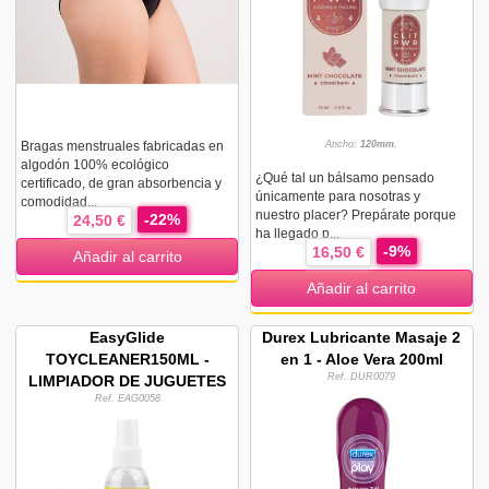
Bragas menstruales fabricadas en
Ancho:
120mm.
algodón 100% ecológico
¿Qué tal un bálsamo pensado
certificado, de gran absorbencia y
únicamente para nosotras y
comodidad...
nuestro placer? Prepárate porque
-22%
24,50 €
ha llegado p...
-9%
16,50 €
Añadir al carrito
Añadir al carrito
EasyGlide
Durex Lubricante Masaje 2
TOYCLEANER150ML -
en 1 - Aloe Vera 200ml
Ref. DUR0079
LIMPIADOR DE JUGUETES
Ref. EAG0058