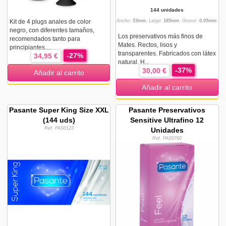
144 unidades
Kit de 4 plugs anales de color
Ancho:
53mm.
Largo:
185mm.
Grosor:
0,05mm.
negro, con diferentes tamaños,
Los preservativos más finos de
recomendados tanto para
Mates. Rectos, lisos y
principiantes,...
transparentes. Fabricados con látex
-27%
34,95 €
natural. H...
-37%
30,00 €
Añadir al carrito
Añadir al carrito
Pasante Super King Size XXL
Pasante Preservativos
(144 uds)
Sensitive Ultrafino 12
Ref. PAS0123
Unidades
Ref. PAS0760