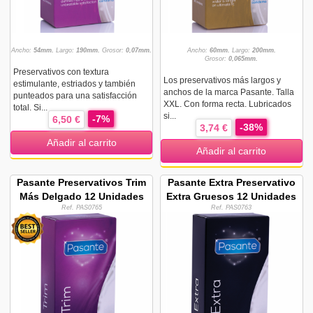
Ancho:
54mm.
Largo:
190mm.
Grosor:
0,07mm.
Ancho:
60mm.
Largo:
200mm.
Grosor:
0,065mm.
Preservativos con textura
Los preservativos más largos y
estimulante, estriados y también
anchos de la marca Pasante. Talla
punteados para una satisfacción
XXL. Con forma recta. Lubricados
total. Si...
si...
-7%
6,50 €
-38%
3,74 €
Añadir al carrito
Añadir al carrito
Pasante Preservativos Trim
Pasante Extra Preservativo
Más Delgado 12 Unidades
Extra Gruesos 12 Unidades
Ref. PAS0765
Ref. PAS0763