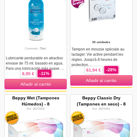
30 unidades
Contenido:
75ml.
Tampon en mousse spéciale au
lactagel. Vie active pendant les
Lubricante perdurable en atractivo
règles. Jusqu'à 8 heures de
envase de 75 ml. basado en agua.
protection...
Para una lubricación más suave. ...
-28%
61,94 €
-11%
8,95 €
Añadir al carrito
Añadir al carrito
Beppy Wet (Tampones
Beppy Classic Dry
Húmedos) - 8
(Tampones en seco) - 8
Ref. BEP0002
Ref. BEP0001