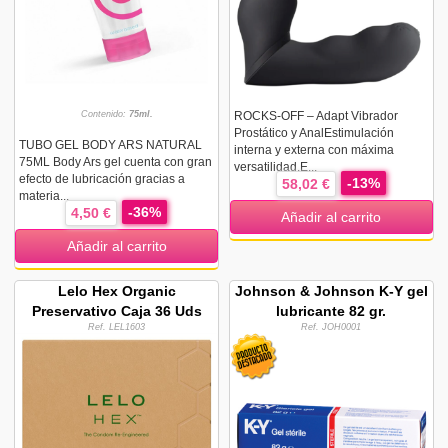
Contenido:
75ml.
ROCKS-OFF – Adapt Vibrador
Prostático y AnalEstimulación
TUBO GEL BODY ARS NATURAL
interna y externa con máxima
75ML Body Ars gel cuenta con gran
versatilidad.E...
efecto de lubricación gracias a
-13%
58,02 €
materia...
-36%
4,50 €
Añadir al carrito
Añadir al carrito
Lelo Hex Organic
Johnson & Johnson K-Y gel
Preservativo Caja 36 Uds
lubricante 82 gr.
Ref. LEL1603
Ref. JOH0001