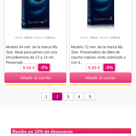
Ancho:
64mm.
Grosor:
0,06mm.
Ancho:
72mm.
Grosor:
0,06mm.
Modelo 64 mm. de la marca My
Modelo 72 mm. de la marca My
Size. Ideal para penes con una
Size. Preservativo de látex de
circunferencia de 13 a 14 cm.
caucho natural, recto, lubricado y
Preservati...
con d...
-5%
-5%
9,50 €
9,50 €
Añadir al carrito
Añadir al carrito
1
2
3
4
5
Recibe un 10% de descuento