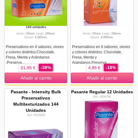
144 unidades
Ancho:
53mm.
Largo:
190mm.
Ancho:
53mm.
Largo:
190mm.
Grosor:
0,065mm.
Grosor:
0,065mm.
Preservativos en 4 sabores, olores
Preservativos en 6 sabores, olores
y colores distintos:Chocolate,
y colores distintos: Chocolate,
Fresa, Menta y Arándanos
Fresa, Menta y
.Preserva...
Arándanos.Preserva...
-38%
-18%
21,95 €
4,95 €
Añadir al carrito
Añadir al carrito
Pasante - Intensity Bulk
Pasante Regular 12 Unidades
Ref. PAS0740
Preservativos
Multitexturizados 144
Unidades
Ref. PAS0996