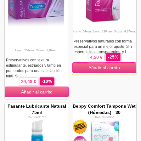
Ancho:
54mm.
Largo:
190mm.
Grosor:
0,07mm.
Preservativos naturales con forma
especial para un mejor ajuste. Sin
Largo:
190mm.
Grosor:
0,07mm.
espermicida, transparentes, y l...
-25%
4,50 €
Preservativos con textura
estimulante, estriados y también
Añadir al carrito
punteados para una satisfacción
total. Si...
-10%
24,48 €
Añadir al carrito
Pasante Lubricante Natural
Beppy Comfort Tampons Wet
75ml
(Húmedas) - 30
Ref. PAS0737
Ref. BEP0004