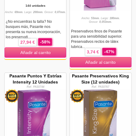
144 unidades
Ancho:
69mm.
Largo:
200mm.
Grosor:
0,07mm.
Ancho:
53mm.
Largo:
180mm.
¿No encuentras tu talla? No
Grosor:
0,053mm.
busques más, Pasante nos
Preservativos finos de Pasante
presenta su nueva incorporación,
para una sensibilidad superior.
los preservati...
-58%
Preservativos rectos de látex
27,94 €
lubrica...
-47%
3,74 €
Añadir al carrito
Añadir al carrito
Pasante Puntos Y Estrías
Pasante Preservativos King
Intensity 12 Unidades
Size (12 unidades)
Ref. PAS0744
Ref. PAS0767