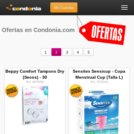
Mi Cuenta
Menú
Inicio
»
Ofertas
Ofertas en Condonia.com
1
2
3
4
5
Beppy Comfort Tampons Dry
Sensitex Sensicup - Copa
(Secos) - 30
Menstrual Cup (Talla L)
Ref. BEP0003
Ref. STX0142