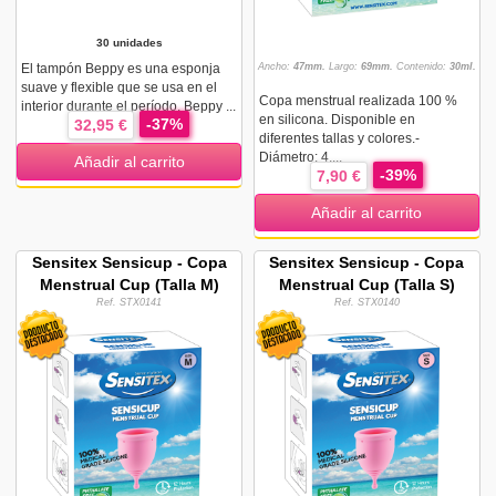
30 unidades
El tampón Beppy es una esponja
Ancho:
47mm.
Largo:
69mm.
Contenido:
30ml.
suave y flexible que se usa en el
Copa menstrual realizada 100 %
interior durante el período. Beppy ...
en silicona. Disponible en
-37%
32,95 €
diferentes tallas y colores.-
Diámetro: 4,...
Añadir al carrito
-39%
7,90 €
Añadir al carrito
Sensitex Sensicup - Copa
Sensitex Sensicup - Copa
Menstrual Cup (Talla M)
Menstrual Cup (Talla S)
Ref. STX0141
Ref. STX0140