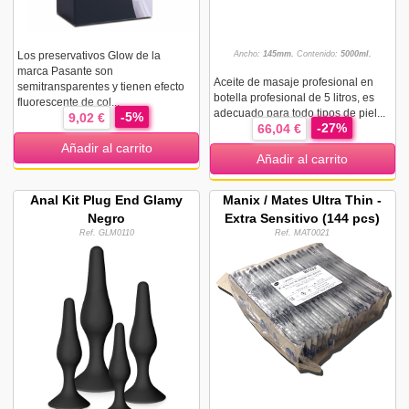
Los preservativos Glow de la
Ancho:
145mm.
Contenido:
5000ml.
marca Pasante son
Aceite de masaje profesional en
semitransparentes y tienen efecto
botella profesional de 5 litros, es
fluorescente de col...
adecuado para todo tipos de piel...
-5%
9,02 €
-27%
66,04 €
Añadir al carrito
Añadir al carrito
Anal Kit Plug End Glamy
Manix / Mates Ultra Thin -
Negro
Extra Sensitivo (144 pcs)
Ref. GLM0110
Ref. MAT0021