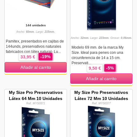
144 unidades
Ancho:
60mm.
Largo:
215mm.
Ancho:
32mm.
Largo:
223mm.
Grosor:
0,06mm.
Pamitex, presentados en cajitas de
144unds, preservativos naturales
Modelo 69 mm. de la marca My
fabricados con látex natural- Lu...
Size. Ideal para penes con una
-19%
33,95 €
circunferencia de 14 a 15 cm.
Preservati...
Añadir al carrito
-5%
9,50 €
Añadir al carrito
My Size Pro Preservativos
My Size Pro Preservativos
Látex 64 Mm 10 Unidades
Látex 72 Mm 10 Unidades
Ref. MYS0371
Ref. MYS0377