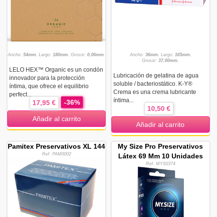
Ancho:
54mm.
Largo:
180mm.
Grosor:
0,06mm.
Ancho:
36mm.
Largo:
165mm.
Grosor:
37,00mm.
LELO HEX™ Organic es un condón
Lubricación de gelatina de agua
innovador para la protección
soluble / bacteriostático. K-Y®
íntima, que ofrece el equilibrio
Crema es una crema lubricante
perfect...
íntima...
-36%
17,95 €
10,50 €
Añadir al carrito
Añadir al carrito
Pamitex Preservativos XL 144
My Size Pro Preservativos
Ref. PAM0002
Látex 69 Mm 10 Unidades
Ref. MYS0374