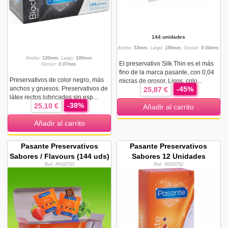
144 unidades
Ancho:
53mm.
Largo:
190mm.
Grosor:
0,04mm.
Ancho:
120mm.
Largo:
190mm.
El preservativo Silk Thin es el más
Grosor:
0,07mm.
fino de la marca pasante, con 0,04
Preservativos de color negro, más
micras de grosor. Lisos, colo...
anchos y gruesos. Preservativos de
-45%
25,87 €
látex rectos lubricados sin esp...
-38%
25,10 €
Añadir al carrito
Añadir al carrito
Pasante Preservativos
Pasante Preservativos
Sabores / Flavours (144 uds)
Sabores 12 Unidades
Ref. PAS0753
Ref. PAS0752