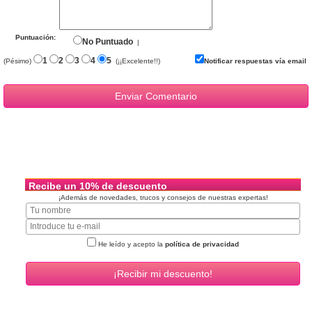
Puntuación:
No Puntuado
|
1
2
3
4
5
(Pésimo)
(¡¡Excelente!!)
Notificar respuestas vía email
Recibe un 10% de descuento
¡Además de novedades, trucos y consejos de nuestras expertas!
He leído y acepto la
política de privacidad