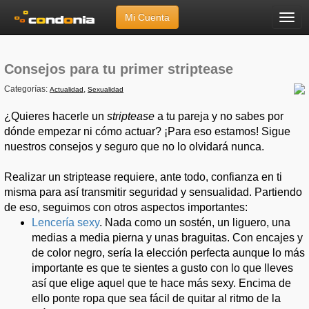
Mi Cuenta
Menú
Inicio
»
Artículos
»
Consejos para tu primer striptease
Consejos para tu primer striptease
Categorías:
,
Actualidad
Sexualidad
¿Quieres hacerle un
striptease
a tu pareja y no sabes por
dónde empezar ni cómo actuar? ¡Para eso estamos! Sigue
nuestros consejos y seguro que no lo olvidará nunca.
Realizar un striptease requiere, ante todo, confianza en ti
misma para así transmitir seguridad y sensualidad. Partiendo
de eso, seguimos con otros aspectos importantes:
Lencería sexy
. Nada como un sostén, un liguero, una
medias a media pierna y unas braguitas. Con encajes y
de color negro, sería la elección perfecta aunque lo más
importante es que te sientes a gusto con lo que lleves
así que elige aquel que te hace más sexy. Encima de
ello ponte ropa que sea fácil de quitar al ritmo de la