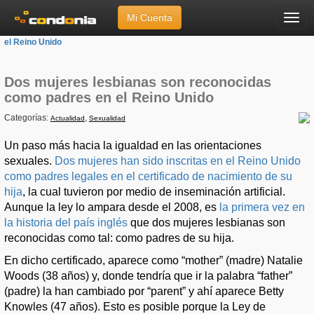
Mi Cuenta
Menú
Inicio
»
Artículos
»
Dos mujeres lesbianas son reconocidas como padres en
el Reino Unido
Dos mujeres lesbianas son reconocidas
como padres en el Reino Unido
Categorías:
,
Actualidad
Sexualidad
Un paso más hacia la igualdad en las orientaciones
sexuales.
Dos mujeres han sido inscritas en el Reino Unido
como padres legales en el certificado de nacimiento de su
hija
, la cual tuvieron por medio de inseminación artificial.
Aunque la ley lo ampara desde el 2008, es
la primera vez en
la historia del país inglés
que dos mujeres lesbianas son
reconocidas como tal: como padres de su hija.
En dicho certificado, aparece como “mother” (madre) Natalie
Woods (38 años) y, donde tendría que ir la palabra “father”
(padre) la han cambiado por “parent” y ahí aparece Betty
Knowles (47 años). Esto es posible porque la Ley de