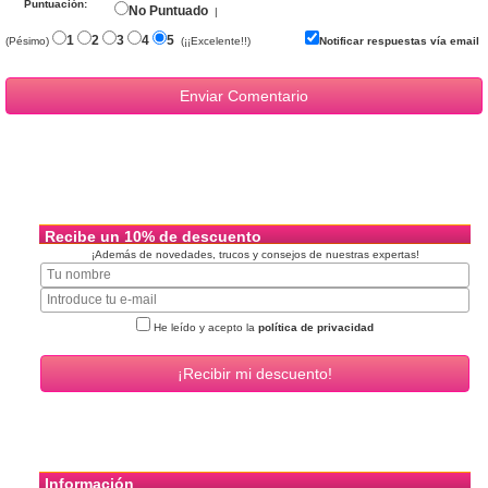
Puntuación:
No Puntuado
|
1
2
3
4
5
(Pésimo)
(¡¡Excelente!!)
Notificar respuestas vía email
Recibe un 10% de descuento
¡Además de novedades, trucos y consejos de nuestras expertas!
He leído y acepto la
política de privacidad
Información