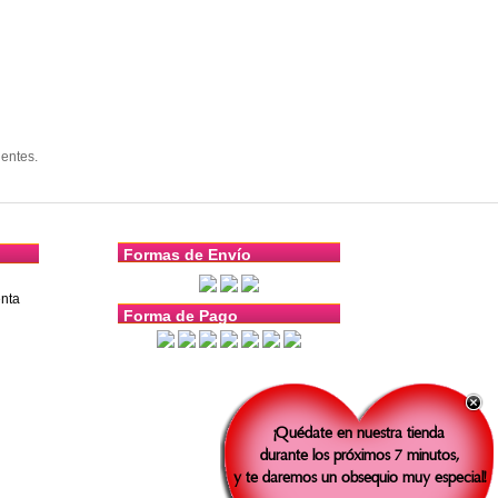
entes.
Formas de Envío
nta
Forma de Pago
¡Quédate en nuestra tienda
durante los próximos 7 minutos,
y te daremos un obsequio muy especial!