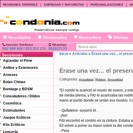
|
|
|
REUNIONES TAPERSEX
EMPRESAS Y MAYORISTAS
PERSONALIZACIONES
AF
Novedades
Destacados
Bestsellers
Ofertas
Atención Telefónica
WhatsApp
902 998 948 / 933 252 131
682937133
Inicio
»
Artículos
»
Érase una vez... el prese
Secciones
Agrandar el Pene
Anillos y Extensores
Érase una vez... el preser
Arneses
Categorías:
,
,
Actualidad
Relatos
Sexualidad
Bolas Chinas
Bondage y BDSM
"El conde le acarició el muslo de nuevo, y est
de media pierna, y Fitz le acariciaba las rod
Consoladores / Dildos
mano al punto donde se unían sus muslos. Cua
Cosmética
Estimulantes
- Quítatelos -susurró él.
-¡No!
Juegos Eróticos
Fitz encontró el cordón en la cintura. Estaba 
Kits Eróticos
Ell volvió a poner su mano sobre la del conde
- Para.
Lencería