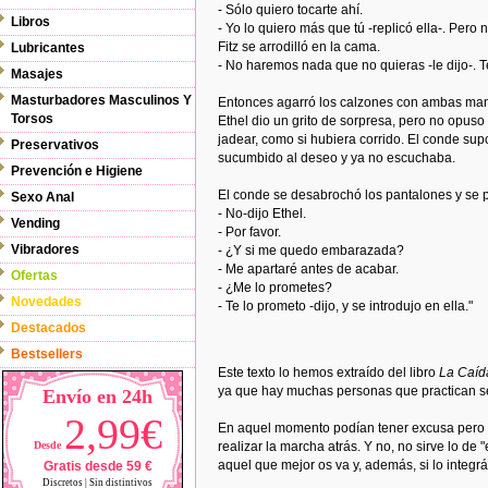
- Sólo quiero tocarte ahí.
Libros
- Yo lo quiero más que tú -replicó ella-. Pero n
Fitz se arrodilló en la cama.
Lubricantes
- No haremos nada que no quieras -le dijo-. T
Masajes
Masturbadores Masculinos Y
Entonces agarró los calzones con ambas man
Torsos
Ethel dio un grito de sorpresa, pero no opuso 
jadear, como si hubiera corrido. El conde su
Preservativos
sucumbido al deseo y ya no escuchaba.
Prevención e Higiene
El conde se desabrochó los pantalones y se 
Sexo Anal
- No-dijo Ethel.
Vending
- Por favor.
Vibradores
- ¿Y si me quedo embarazada?
- Me apartaré antes de acabar.
Ofertas
- ¿Me lo prometes?
Novedades
- Te lo prometo -dijo, y se introdujo en ella."
Destacados
Bestsellers
Este texto lo hemos extraído del libro
La Caíd
ya que hay muchas personas que practican sex
Envío en 24h
2,99€
En aquel momento podían tener excusa pero hoy
Desde
realizar la marcha atrás. Y no, no sirve lo d
aquel que mejor os va y, además, si lo integr
Gratis desde 59 €
Discretos | Sin distintivos