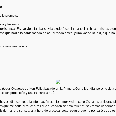
o.
e lo prometo.
os y los rasgó.
resistencia. Fitz volvió a tumbarse y la exploró con la mano. La chica abrió las pi
poso que nadie la había tocado de aquel modo antes, y una vocecilla le dijo que n
puso encima de ella.
a de los Gigantes
de Ken Follet basado en la Primera Gerra Mundial pero no deja d
o sin protección y usa la marcha atrá.
 en día, con toda la información que tenemos y el acceso fácil a los anticoncepti
e "es que me corta el rollo" o "es que el condón se nota mucho"; hay tantas varieda
áis de manera sensual a la hora de practicar sexo, seguro que no pensaréis que os 