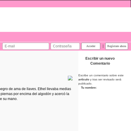
|
Escribir un nuevo
Comentario
Escribe un comentario sobre este
artículo
y tras ser revisado será
publicado.
Tu nombre:
o negro de ama de llaves. Ethel llevaba medias
s piernas por encima del algodón y acercó la
de su mano.