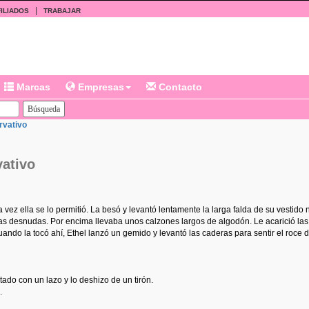
|
ILIADOS
TRABAJAR
Marcas
Empresas
Contacto
rvativo
vativo
a vez ella se lo permitió. La besó y levantó lentamente la larga falda de su vestid
illas desnudas. Por encima llevaba unos calzones largos de algodón. Le acarició la
ndo la tocó ahí, Ethel lanzó un gemido y levantó las caderas para sentir el roce 
atado con un lazo y lo deshizo de un tirón.
.