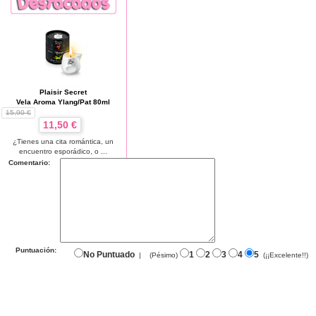
Plaisir Secret
Vela Aroma Ylang/Pat 80ml
15,90 €
11,50 €
¿Tienes una cita romántica, un
encuentro esporádico, o ...
Comentario:
Puntuación:
No Puntuado
1
2
3
4
5
|
(Pésimo)
(¡¡Excelente!!)