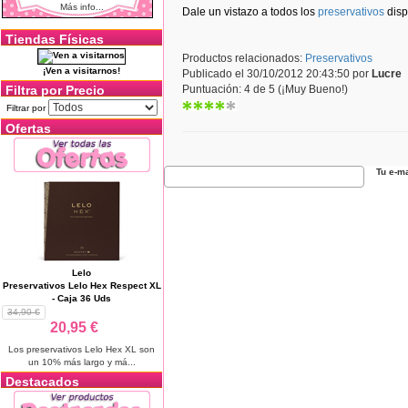
Más info...
Dale un vistazo a todos los
preservativos
disp
Tiendas Físicas
Productos relacionados:
Preservativos
¡Ven a visitarnos!
Publicado el 30/10/2012 20:43:50 por
Lucre
Filtra por Precio
Puntuación: 4 de 5 (¡Muy Bueno!)
Filtrar por
Ofertas
Tu e-ma
Lelo
Preservativos Lelo Hex Respect XL
- Caja 36 Uds
34,90 €
20,95 €
Los preservativos Lelo Hex XL son
un 10% más largo y má...
Destacados