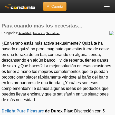
Mi Cuenta
Menú
Inicio
»
Artículos
»
Para cuando más los necesitas...
Para cuando más los necesitas...
Categorías:
,
,
Actualidad
Productos
Sexualidad
¿En verano estás más activa sexualmente? Quizá te ha
pasado o quizá no pero imagínate que estás fuera de casa:
en una terraza de un bar, comprando en alguna tienda,
descansando en algún banco... y, de repente, tienes ganas
de sexo. ¿Qué haces? La mejor solución en esas ocasiones
es tener a mano los mejores complementos que te puedan
proporcionar placer rápidamente yéndote al baño del bar o
en los probadores de una tienda. ¿Y cuáles son esos
complementos? Te damos algunas ideas de productos que
puedes llevar encima y que te satisfarán en tus situaciones
de más necesidad:
Delight Pure Pleasure
de Durex Play
: Discreción con 5