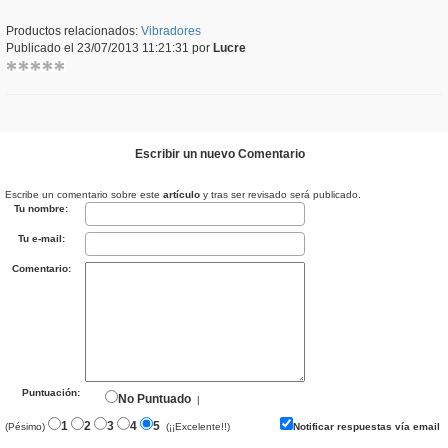
Productos relacionados:
Vibradores
Publicado el 23/07/2013 11:21:31 por
Lucre
Escribir un nuevo Comentario
Escribe un comentario sobre este
artículo
y tras ser revisado será publicado.
Tu nombre:
Tu e-mail:
Comentario:
Puntuación:
No Puntuado
|
1
2
3
4
5
(Pésimo)
(¡¡Excelente!!)
Notificar respuestas vía email