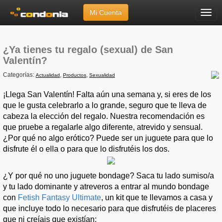
Mi Cuenta
Menú
Inicio
»
Artículos
»
¿Ya tienes tu regalo (sexual) de San Valentín?
¿Ya tienes tu regalo (sexual) de San
Valentín?
Categorías:
,
,
Actualidad
Productos
Sexualidad
¡Llega San Valentín! Falta aún una semana y, si eres de los
que le gusta celebrarlo a lo grande, seguro que te lleva de
cabeza la elección del regalo. Nuestra recomendación es
que pruebe a regalarle algo diferente, atrevido y sensual.
¿Por qué no algo erótico? Puede ser un juguete para que lo
disfrute él o ella o para que lo disfrutéis los dos.
¿Y por qué no uno juguete bondage? Saca tu lado sumiso/a
y tu lado dominante y atreveros a entrar al mundo bondage
con
Fetish Fantasy Ultimate
, un kit que te llevamos a casa y
que incluye todo lo necesario para que disfrutéis de placeres
que ni creíais que existían: