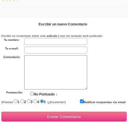
Escribir un nuevo Comentario
Escribe un comentario sobre este
artículo
y tras ser revisado será publicado.
Tu nombre:
Tu e-mail:
Comentario:
Puntuación:
No Puntuado
|
1
2
3
4
5
(Pésimo)
(¡¡Excelente!!)
Notificar respuestas vía email