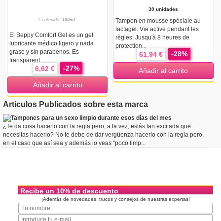
30 unidades
Contenido:
100ml.
Tampon en mousse spéciale au
lactagel. Vie active pendant les
El Beppy Comfort Gel es un gel
règles. Jusqu'à 8 heures de
lubricante médico ligero y nada
protection...
graso y sin parabenos. Es
-28%
61,94 €
transparent...
-27%
6,62 €
Añadir al carrito
Añadir al carrito
Artículos Publicados sobre esta marca
Tampones para un sexo limpio durante esos días del mes
¿Te da cosa hacerlo con la regla pero, a la vez, estás tan excitada que
necesitas hacerlo? No te debe de dar vergüenza hacerlo con la regla pero,
en el caso que así sea y además lo veas "poco limp...
Recibe un 10% de descuento
¡Además de novedades, trucos y consejos de nuestras expertas!