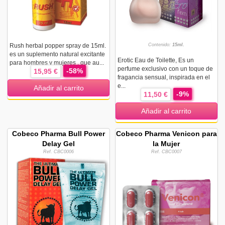
Rush herbal popper spray de 15ml.
Contenido:
15ml.
es un suplemento natural excitante
Erotic Eau de Toilette, Es un
para hombres y mujeres , que au...
perfume exclusivo con un toque de
-58%
15,95 €
fragancia sensual, inspirada en el
e...
Añadir al carrito
-9%
11,50 €
Añadir al carrito
Cobeco Pharma Bull Power
Cobeco Pharma Venicon para
Delay Gel
la Mujer
Ref. CBC0006
Ref. CBC0007