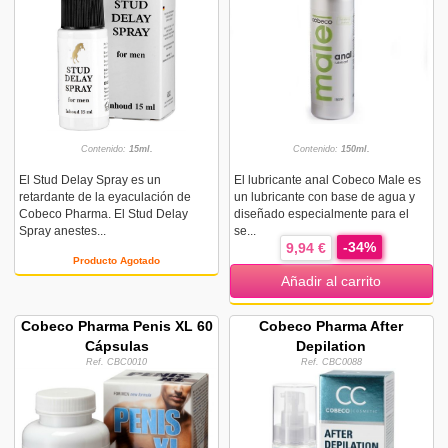
Contenido:
15ml.
Contenido:
150ml.
El Stud Delay Spray es un
El lubricante anal Cobeco Male es
retardante de la eyaculación de
un lubricante con base de agua y
Cobeco Pharma. El Stud Delay
diseñado especialmente para el
Spray anestes...
se...
-34%
9,94 €
Producto Agotado
Añadir al carrito
Cobeco Pharma Penis XL 60
Cobeco Pharma After
Cápsulas
Depilation
Ref. CBC0010
Ref. CBC0088