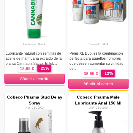
Contenido:
125ml.
Contenido:
30ml.
Lubricante natural con semillas de
Penis XL Duo, es la combinación
aceite de marihuana extraído de la
perfecta para aquellos hombres
planta Cannabis Sativa. El lub...
que deseen aumentar su virilidad
-25%
18,95 €
de u...
-12%
36,95 €
Añadir al carrito
Añadir al carrito
Cobeco Pharma Stud Delay
Cobeco Pharma Male
Spray
Lubricante Anal 150 Ml
Ref. CBC0092
Ref. CBC0090