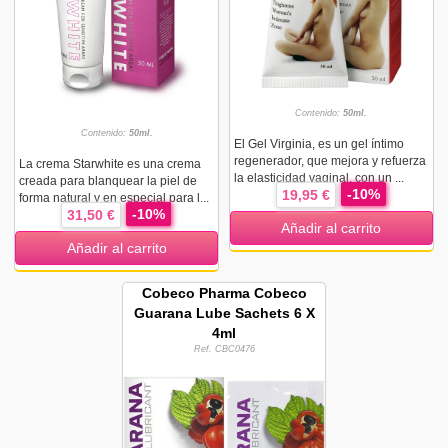
Contenido:
50ml.
Contenido:
50ml.
El Gel Virginia, es un gel íntimo
regenerador, que mejora y refuerza
La crema Starwhite es una crema
la elasticidad vaginal, con un ...
creada para blanquear la piel de
-10%
19,95 €
forma natural y en especial para l...
-10%
31,50 €
Añadir al carrito
Añadir al carrito
Cobeco Pharma Cobeco
Guarana Lube Sachets 6 X
4ml
Ref. CBC0476