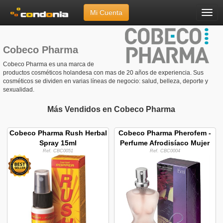
Mi Cuenta
Menú
Inicio
»
Marcas
»
Cobeco Pharma
Cobeco Pharma
Cobeco Pharma es una marca de
productos cosméticos holandesa con mas de 20 años de experiencia. Sus
cosméticos se dividen en varias líneas de negocio: salud, belleza, deporte y
sexualidad.
Más Vendidos en Cobeco Pharma
Cobeco Pharma Rush Herbal
Cobeco Pharma Pherofem -
Spray 15ml
Perfume Afrodisíaco Mujer
Ref. CBC0051
Ref. CBC0004