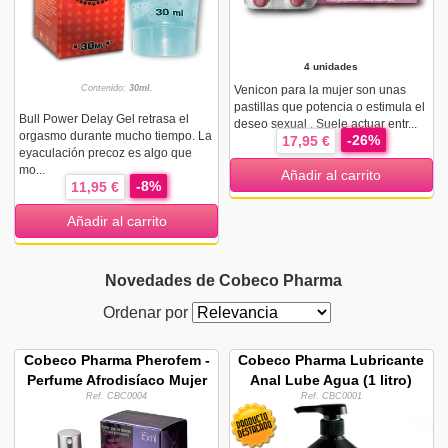
4 unidades
Contenido:
30ml.
Venicon para la mujer son unas
pastillas que potencia o estimula el
Bull Power Delay Gel retrasa el
deseo sexual . Suele actuar entr...
orgasmo durante mucho tiempo. La
-26%
17,95 €
eyaculación precoz es algo que
mo...
Añadir al carrito
-8%
11,95 €
Añadir al carrito
Novedades de Cobeco Pharma
Ordenar por
Cobeco Pharma Pherofem -
Cobeco Pharma Lubricante
Perfume Afrodisíaco Mujer
Anal Lube Agua (1 litro)
Ref. CBC0004
Ref. CBC0001