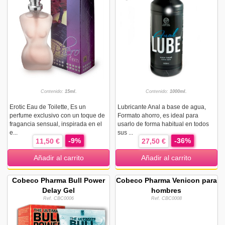
Contenido:
15ml.
Contenido:
1000ml.
Erotic Eau de Toilette, Es un
Lubricante Anal a base de agua,
perfume exclusivo con un toque de
Formato ahorro, es ideal para
fragancia sensual, inspirada en el
usarlo de forma habitual en todos
e...
sus ...
-9%
-36%
11,50 €
27,50 €
Añadir al carrito
Añadir al carrito
Cobeco Pharma Bull Power
Cobeco Pharma Venicon para
Delay Gel
hombres
Ref. CBC0006
Ref. CBC0008