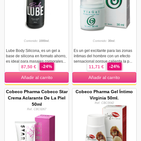
Contenido:
1000ml.
Contenido:
30ml.
Lube Body Silicona, es un gel a
Es un gel excitante para las zonas
base de silicona en formato ahorro,
íntimas del hombre con un efecto
es ideal para masajes corporales...
sensacional porque calienta la p...
-24%
-24%
87,50 €
11,71 €
Añadir al carrito
Añadir al carrito
Cobeco Pharma Cobeco Star
Cobeco Pharma Gel Íntimo
Crema Aclarante De La Piel
Virginia 50ml.
Ref. CBC0042
50ml
Ref. CBC0267