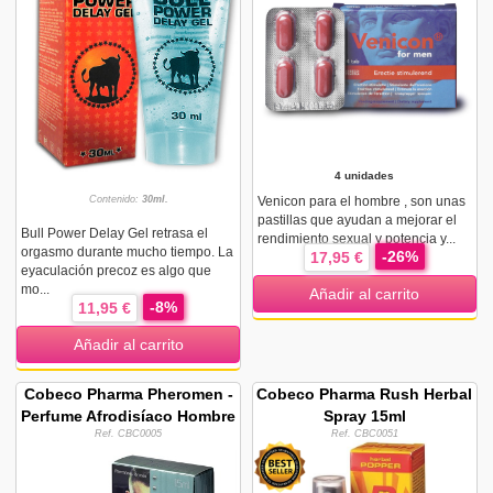
4 unidades
Contenido:
30ml.
Venicon para el hombre , son unas
pastillas que ayudan a mejorar el
Bull Power Delay Gel retrasa el
rendimiento sexual y potencia y...
orgasmo durante mucho tiempo. La
-26%
17,95 €
eyaculación precoz es algo que
mo...
Añadir al carrito
-8%
11,95 €
Añadir al carrito
Cobeco Pharma Pheromen -
Cobeco Pharma Rush Herbal
Perfume Afrodisíaco Hombre
Spray 15ml
Ref. CBC0005
Ref. CBC0051