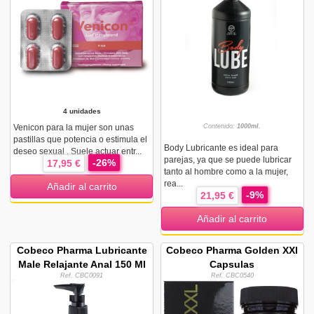
4 unidades
Venicon para la mujer son unas
Contenido:
1000ml.
pastillas que potencia o estimula el
Body Lubricante es ideal para
deseo sexual . Suele actuar entr...
parejas, ya que se puede lubricar
-26%
17,95 €
tanto al hombre como a la mujer,
rea...
Añadir al carrito
-9%
21,95 €
Añadir al carrito
Cobeco Pharma Lubricante
Cobeco Pharma Golden XXl
Male Relajante Anal 150 Ml
Capsulas
Ref. CBC0091
Ref. CBC0540