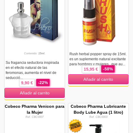
Contenido:
15ml.
Rush herbal popper spray de 15ml.
es un suplemento natural excitante
Su fragancia seductora inspirada
para hombres y mujeres , que au...
en el efecto natural de las
-58%
15,95 €
feromonas, aumenta el nivel de
seducció...
Añadir al carrito
-22%
9,90 €
Añadir al carrito
Cobeco Pharma Venicon para
Cobeco Pharma Lubricante
la Mujer
Body Lube Agua (1 litro)
Ref. CBC0007
Ref. CBC0003