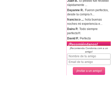
Juan B.
: El pedido fue recibido
rápidamente ...
Dayanne R.
: Fueron perfectos,
desde la compra h...
francisco ...
: hola buenas
noches mi experiencia e...
Daira P.
: Todo siempre
perfecto!!!.
David P.
: Perfecto
¡Recomiéndanos!
¡Recomienda Condonia.com a un
amigo!