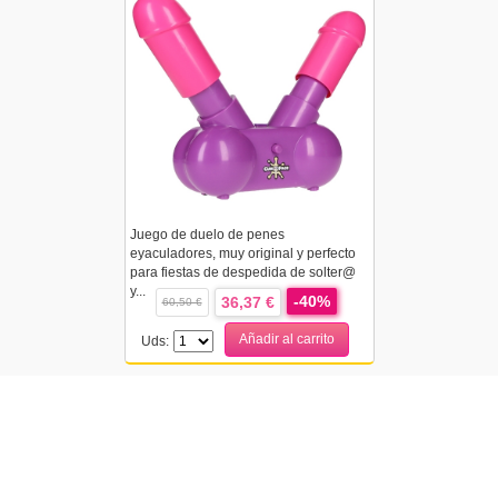
Juego de duelo de penes
eyaculadores, muy original y perfecto
para fiestas de despedida de solter@
y...
-40%
36,37 €
60,50 €
Añadir al carrito
Uds: