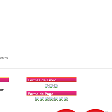
entes.
Formas de Envío
nta
Forma de Pago