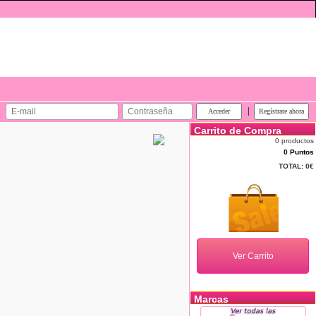
|
Carrito de Compra
0 productos
0 Puntos
TOTAL:
0€
Marcas