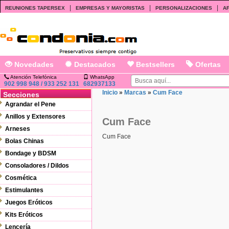
|
|
|
REUNIONES TAPERSEX
EMPRESAS Y MAYORISTAS
PERSONALIZACIONES
AF
Novedades
Destacados
Bestsellers
Ofertas
Atención Telefónica
WhatsApp
902 998 948 / 933 252 131
682937133
Inicio
»
Marcas
»
Cum Face
Secciones
Agrandar el Pene
Anillos y Extensores
Cum Face
Arneses
Cum Face
Bolas Chinas
Bondage y BDSM
Consoladores / Dildos
Cosmética
Estimulantes
Juegos Eróticos
Kits Eróticos
Lencería