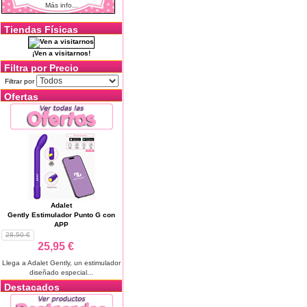
Más info...
Tiendas Físicas
¡Ven a visitarnos!
Filtra por Precio
Filtrar por
Ofertas
Adalet
Gently Estimulador Punto G con
APP
28,50 €
25,95 €
Llega a Adalet Gently, un estimulador
diseñado especial...
Destacados