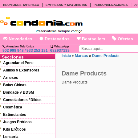
|
|
|
REUNIONES TAPERSEX
EMPRESAS Y MAYORISTAS
PERSONALIZACIONES
AF
Novedades
Destacados
Bestsellers
Ofertas
Atención Telefónica
WhatsApp
902 998 948 / 933 252 131
682937133
Inicio
»
Marcas
»
Dame Products
Secciones
Agrandar el Pene
Anillos y Extensores
Dame Products
Arneses
Dame Products
Bolas Chinas
Bondage y BDSM
Consoladores / Dildos
Cosmética
Estimulantes
Juegos Eróticos
Kits Eróticos
Lencería