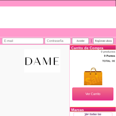
|
Carrito de Compra
0 productos
0 Puntos
TOTAL:
0€
Marcas