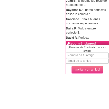
Juan B.
: El pedido fue recibido
rápidamente ...
Dayanne R.
: Fueron perfectos,
desde la compra h...
francisco ...
: hola buenas
noches mi experiencia e...
Daira P.
: Todo siempre
perfecto!!!.
David P.
: Perfecto
¡Recomiéndanos!
¡Recomienda Condonia.com a un
amigo!