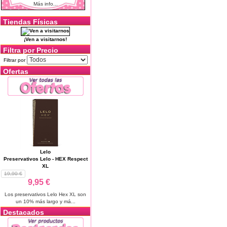
Más info...
Tiendas Físicas
¡Ven a visitarnos!
Filtra por Precio
Filtrar por
Ofertas
Lelo
Preservativos Lelo - HEX Respect
XL
19,90 €
9,95 €
Los preservativos Lelo Hex XL son
un 10% más largo y má...
Destacados