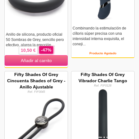
Combinando la estimulación de
clítoris súper precisa con una
Anillo de silicona, producto oficial
intensidad interna exquisita, el
50 Sombras de Grey, sencillo pero
coneji...
efectivo, alarga la erección ...
-47%
10,50 €
Producto Agotado
Añadir al carrito
Fifty Shades Of Grey
Fifty Shades Of Grey
Cincuenta Shades of Grey -
Vibrador Charlie Tango
Ref. FIF0128
Anillo Ajustable
Ref. FIF0045