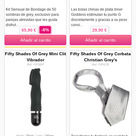
Kit Sensual de Bondage de 50
Las bolas chinas de plata Inner
sombras de grey, exclusivo para
Goddess estimulan tu punto G
parejas atrevidas que les gusta
discretamente y gracias a su peso
disfrut...
consi...
-6%
65,90 €
29,90 €
Añadir al carrito
Añadir al carrito
Fifty Shades Of Grey Mini Clit
Fifty Shades Of Grey Corbata
Vibrador
Christian Grey's
Ref. FIF0207
Ref. FIF0176
Ancho:
76mm.
Largo:
140mm.