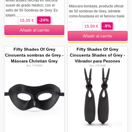
Bolas anales hechas en silicona
suave de grado médico, con el
Máscara bordada, producto oficial
sello de 50 Sombras de Grey. Es
de 50 sombras de Grey, siéntete
totalm...
como Anastasia en el famoso baile
-24%
15,35 €
...
-9%
15,50 €
Añadir al carrito
Añadir al carrito
Fifty Shades Of Grey
Fifty Shades Of Grey
Cincuenta sombras de Grey -
Cincuenta Shades of Grey -
Máscara Christian Grey
Vibrador para Pezones
Ref. FIF0091
Ref. FIF0048