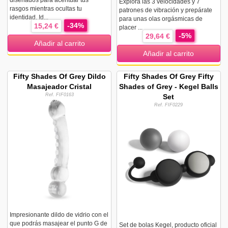
diseñados para acentuar tus
Explora las 3 velocidades y 7
rasgos mientras ocultas tu
patrones de vibración y prepárate
identidad. Id...
para unas olas orgásmicas de
-34%
15,24 €
placer ...
-5%
29,64 €
Añadir al carrito
Añadir al carrito
Fifty Shades Of Grey Dildo
Fifty Shades Of Grey Fifty
Masajeador Cristal
Shades of Grey - Kegel Balls
Ref. FIF0163
Set
Ref. FIF0229
Impresionante dildo de vidrio con el
que podrás masajear el punto G de
Set de bolas Kegel, producto oficial