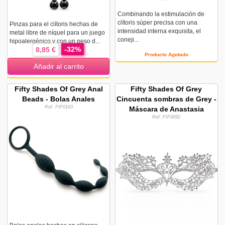
Combinando la estimulación de
clítoris súper precisa con una
Pinzas para el clítoris hechas de
intensidad interna exquisita, el
metal libre de níquel para un juego
coneji...
hipoalergénico y con un peso d...
-32%
8,85 €
Producto Agotado
Añadir al carrito
Fifty Shades Of Grey Anal
Fifty Shades Of Grey
Beads - Bolas Anales
Cincuenta sombras de Grey -
Ref. FIF0160
Máscara de Anastasia
Ref. FIF0092