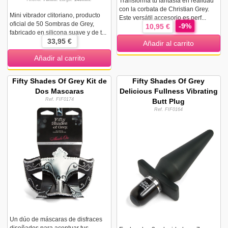
Transforma tu fantasía en realidad
con la corbata de Christian Grey.
Mini vibrador clitoriano, producto
Este versátil accesorio es perf...
oficial de 50 Sombras de Grey,
-9%
10,95 €
fabricado en silicona suave y de t...
33,95 €
Añadir al carrito
Añadir al carrito
Fifty Shades Of Grey Kit de
Fifty Shades Of Grey
Dos Mascaras
Delicious Fullness Vibrating
Ref. FIF0174
Butt Plug
Ref. FIF0164
Un dúo de máscaras de disfraces