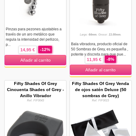
Pinzas para pezones ajustables a
través de un aro metálico que
Largo:
64mm.
Grosor:
13,00mm.
regula la intensidad del pellizco,
Bala vibradora, producto oficial de
p...
-12%
50 Sombras de Grey, es pequeña ,
14,95 €
potente y discreta para que pue...
-8%
11,95 €
Añadir al carrito
Añadir al carrito
Fifty Shades Of Grey
Fifty Shades Of Grey Venda
Cincuenta Shades of Grey -
de ojos satén Deluxe (50
Anillo Vibrador
sombras de Grey)
Ref. FIF0043
Ref. FIF0015