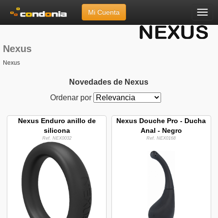
Mi Cuenta
Menú
Inicio
»
Marcas
»
Nexus
Nexus
Nexus
Novedades de Nexus
Ordenar por
Nexus Enduro anillo de
Nexus Douche Pro - Ducha
silicona
Anal - Negro
Ref. NEX0032
Ref. NEX0168