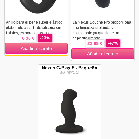
Anillo para el pene súper elástico
La Nexus Douche Pro proporciona
elaborado a partir de silicona sin
una limpieza profunda y
ftalatos, es para todas las ta...
estimulante ya que tiene un
-23%
6,96 €
deposito grande,...
-47%
23,69 €
Añadir al carrito
Añadir al carrito
Nexus G-Play S - Pequeño
Ref. NEX0102