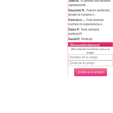
Juan B.
: El pedido fue recibido
rápidamente ...
Dayanne R.
: Fueron perfectos,
desde la compra h...
francisco ...
: hola buenas
noches mi experiencia e...
Daira P.
: Todo siempre
perfecto!!!.
David P.
: Perfecto
¡Recomiéndanos!
¡Recomienda Condonia.com a un
amigo!