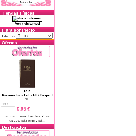
Más info...
Tiendas Físicas
¡Ven a visitarnos!
Filtra por Precio
Filtrar por
Ofertas
Lelo
Preservativos Lelo - HEX Respect
XL
19,90 €
9,95 €
Los preservativos Lelo Hex XL son
un 10% más largo y má...
Destacados