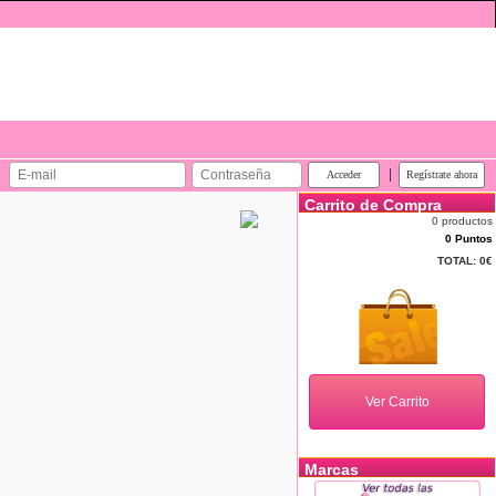
|
Carrito de Compra
0 productos
0 Puntos
TOTAL:
0€
Marcas