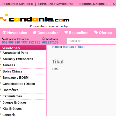
|
|
|
REUNIONES TAPERSEX
EMPRESAS Y MAYORISTAS
PERSONALIZACIONES
AF
Novedades
Destacados
Bestsellers
Ofertas
Atención Telefónica
WhatsApp
902 998 948 / 933 252 131
682937133
Inicio
»
Marcas
»
Tikal
Secciones
Agrandar el Pene
Anillos y Extensores
Tikal
Arneses
Tikal
Bolas Chinas
Bondage y BDSM
Consoladores / Dildos
Cosmética
Estimulantes
Juegos Eróticos
Kits Eróticos
Lencería