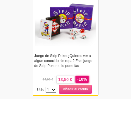
Juego de Strip Poker¿Quieres ver a
algún conocido sin ropa? Este juego
de Strip Poker te lo pone fác...
-10%
13,50 €
14,99 €
Añadir al carrito
Uds: