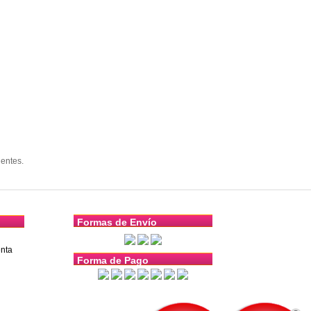
entes.
Formas de Envío
nta
Forma de Pago