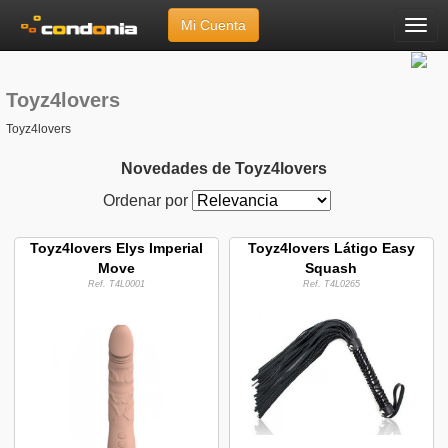
Mi Cuenta
Menú
Inicio
»
Marcas
»
Toyz4lovers
Toyz4lovers
Toyz4lovers
Novedades de Toyz4lovers
Ordenar por
Toyz4lovers Elys Imperial
Toyz4lovers Látigo Easy
Move
Squash
Ref. T4L0001
Ref. T4L0265