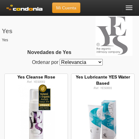
Mi Cuenta
Menú
Inicio
»
Marcas
»
Yes
Yes
Yes
Novedades de Yes
Ordenar por
Yes Cleanse Rose
Yes Lubricante YES Water
Ref. YES0001
Based
Ref. YES0001