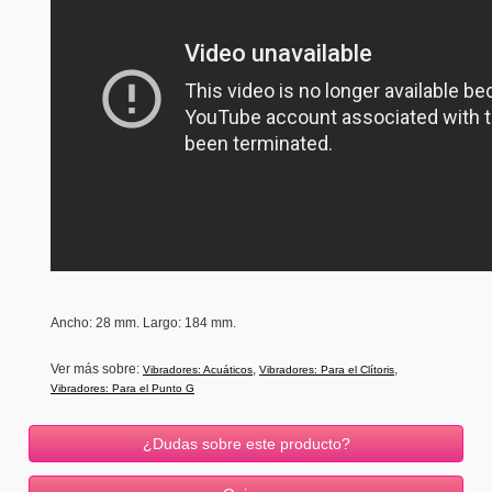
Ancho
: 28 mm.
Largo: 184 mm.
Ver más sobre:
,
,
Vibradores: Acuáticos
Vibradores: Para el Clítoris
Vibradores: Para el Punto G
¿Dudas sobre este producto?