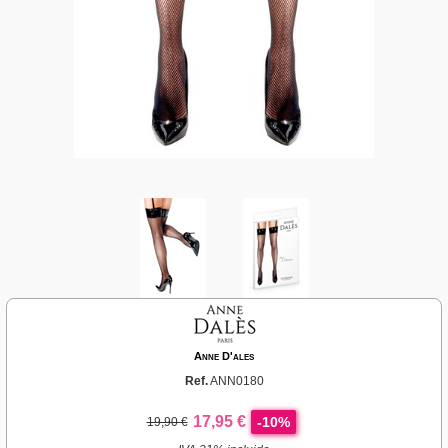
Anne D'ales
Ref.
ANN0180
17,95 €
-10%
19,90 €