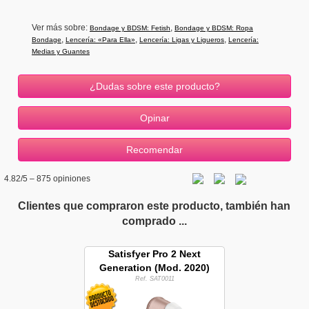
Ver más sobre:
,
Bondage y BDSM: Fetish
Bondage y BDSM: Ropa
,
,
,
Bondage
Lencería: «Para Ella»
Lencería: Ligas y Ligueros
Lencería:
Medias y Guantes
¿Dudas sobre este producto?
4.82
/5 –
875
opiniones
Clientes que compraron este producto, también han
comprado ...
Satisfyer Pro 2 Next
Generation (Mod. 2020)
Ref. SAT0011