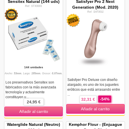
Sensitex Natural (144 uds)
Satisfyer Pro 2 Next
Ref. STX0001
Generation (Mod. 2020)
Ref. SAT0011
144 unidades
Ancho:
53mm.
Largo:
195mm.
Grosor:
0,07mm.
Satisfyer Pro Deluxe con diseño
Los preservativos Sensitex son
alargado, es uno de los juguetes
fabricados con la más avanzada
eróticos que está arrasando entre
tecnología y actualmente
...
constituyen u...
-54%
32,31 €
24,95 €
Añadir al carrito
Añadir al carrito
Waterglide Natural (Neutro)
Kemphor Flour - (Enjuague