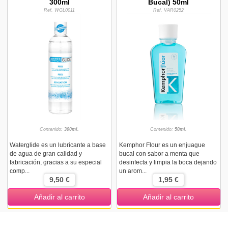
300ml
Bucal) 50ml
Ref. WGL0011
Ref. VAR0252
Contenido:
300ml.
Contenido:
50ml.
Waterglide es un lubricante a base
Kemphor Flour es un enjuague
de agua de gran calidad y
bucal con sabor a menta que
fabricación, gracias a su especial
desinfecta y limpia la boca dejando
comp...
un arom...
9,50 €
1,95 €
Añadir al carrito
Añadir al carrito