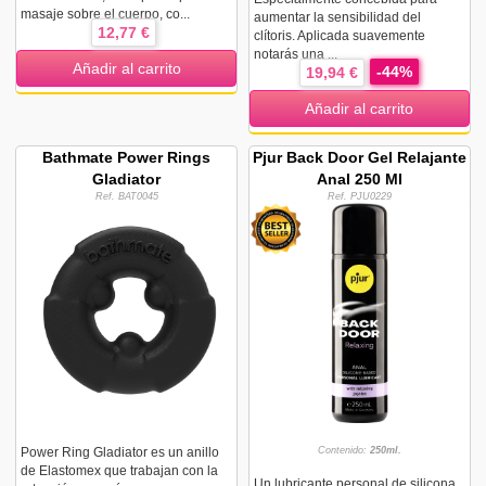
masaje sobre el cuerpo, co...
aumentar la sensibilidad del
12,77 €
clítoris. Aplicada suavemente
notarás una ...
Añadir al carrito
-44%
19,94 €
Añadir al carrito
Bathmate Power Rings
Pjur Back Door Gel Relajante
Gladiator
Anal 250 Ml
Ref. BAT0045
Ref. PJU0229
Power Ring Gladiator es un anillo
Contenido:
250ml.
de Elastomex que trabajan con la
Un lubricante personal de silicona