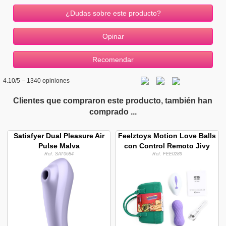
¿Dudas sobre este producto?
4.10
/5 –
1340
opiniones
Clientes que compraron este producto, también han
comprado ...
Satisfyer Dual Pleasure Air
Feelztoys Motion Love Balls
Pulse Malva
con Control Remoto Jivy
Ref. SAT0684
Ref. FEE0289