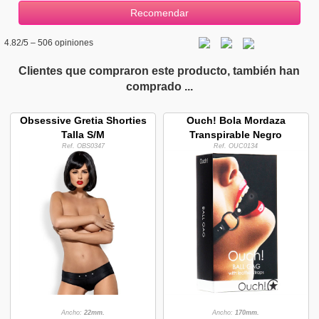
4.82
/5 –
506
opiniones
Clientes que compraron este producto, también han
comprado ...
Obsessive Gretia Shorties
Ouch! Bola Mordaza
Talla S/M
Transpirable Negro
Ref. OBS0347
Ref. OUC0134
Ancho:
22mm.
Ancho:
170mm.