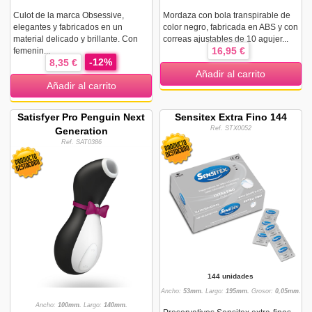
Culot de la marca Obsessive,
Mordaza con bola transpirable de
elegantes y fabricados en un
color negro, fabricada en ABS y con
material delicado y brillante. Con
correas ajustables de 10 agujer...
16,95 €
femenin...
-12%
8,35 €
Añadir al carrito
Añadir al carrito
Satisfyer Pro Penguin Next
Sensitex Extra Fino 144
Ref. STX0052
Generation
Ref. SAT0386
144 unidades
Ancho:
53mm.
Largo:
195mm.
Grosor:
0,05mm.
Ancho:
100mm.
Largo:
140mm.