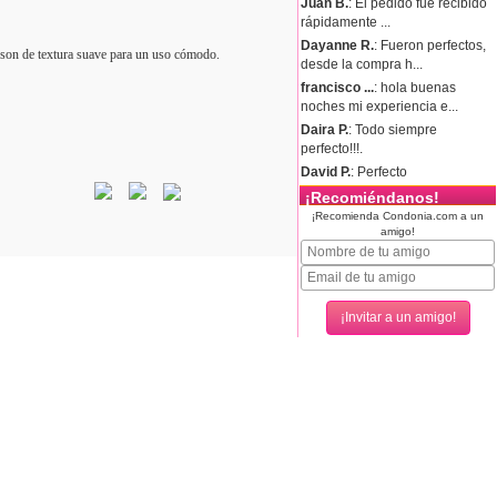
Juan B.
: El pedido fue recibido
rápidamente ...
Dayanne R.
: Fueron perfectos,
a, son de textura suave para un uso cómodo.
desde la compra h...
francisco ...
: hola buenas
noches mi experiencia e...
Daira P.
: Todo siempre
perfecto!!!.
David P.
: Perfecto
¡Recomiéndanos!
¡Recomienda Condonia.com a un
amigo!