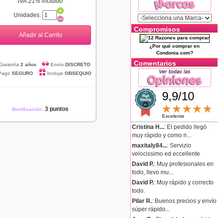
IVA 21% incluido
Unidades:
Compromisos
Añadir al Carrito
¿Por qué comprar en
Condonia.com?
Comentarios
Garantía
2 años
Envío
DISCRETO
Pago
SEGURO
Incluye
OBSEQUIO
9,9/10
3 puntos
Bonificación:
Excelente
Cristina H...
: El pedido llegó
muy rápido y como n...
maxitaly84...
: Servizio
velocissimo ed eccellente
David P.
: Muy profesionales en
todo, llevo mu...
David P.
: Muy rápido y correcto
todo.
Pilar R.
: Buenos precios y envío
súper rápido...