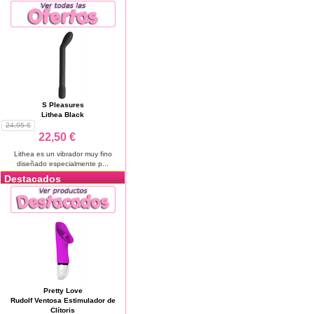
S Pleasures
Lithea Black
24,95 €
22,50 €
Lithea es un vibrador muy fino
diseñado especialmente p...
Destacados
Pretty Love
Rudolf Ventosa Estimulador de
Clítoris