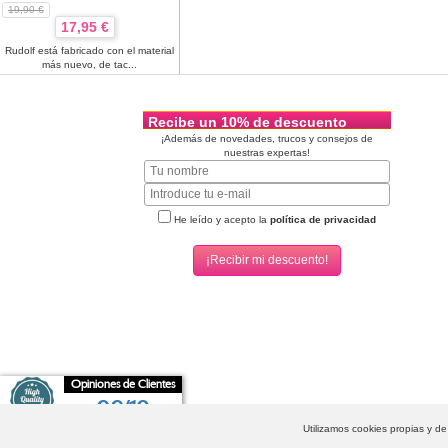
19,90 €
17,95 €
Rudolf está fabricado con el material
más nuevo, de tac...
Recibe un 10% de descuento
¡Además de novedades, trucos y consejos de
nuestras expertas!
He leído y acepto la
política de privacidad
Opiniones de Clientes
9,9/10
Condonia.com
-
Grupo Tiendas Eróticas
- Condonia, S.L. 2026 © Todos los derechos reserva
Utilizamos cookies propias y d
Excelente