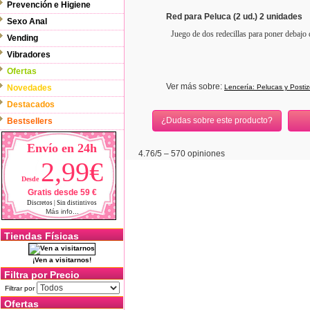
Prevención e Higiene
Red para Peluca (2 ud.) 2 unidades
Sexo Anal
Juego de dos redecillas para poner debajo 
Vending
Vibradores
Ofertas
Ver más sobre:
Novedades
Lencería: Pelucas y Posti
Destacados
¿Dudas sobre este producto?
Bestsellers
Envío en 24h
4.76
/5 –
570
opiniones
2,99€
Desde
Gratis desde 59 €
Discretos | Sin distintivos
Más info...
Tiendas Físicas
¡Ven a visitarnos!
Filtra por Precio
Filtrar por
Ofertas