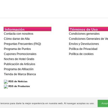
Información
Términos de Uso
Contacta con nosotros
Condiciones generales
Cómo darse de Alta
Condiciones Generales de Ve
Preguntas Frecuentes (FAQ)
Envíos y Devoluciones
Programa de Puntos
Política de Privacidad
Cupones Promocionales
Política de cookies
Noches de Hotel Gratis
Publicación de Artículos
Programa de Afiliación
Tienda de Marca Blanca
RSS de Noticias
RSS de Productos
dos
e terceros para darte la mejor experiencia en nuestra web. Al navegar aceptas su uso.
Preservativos
|
Preservativos personalizados
|
Tapersex
|
Mayoristas de artículos eróticos