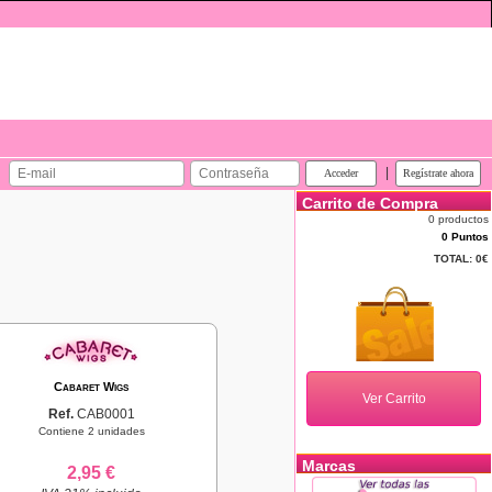
|
Carrito de Compra
0 productos
0 Puntos
TOTAL:
0€
Cabaret Wigs
Ref.
CAB0001
Contiene 2 unidades
Marcas
2,95 €