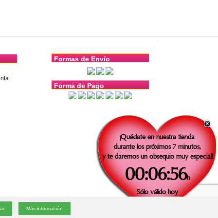
Formas de Envío
nta
Forma de Pago
¡Quédate en nuestra tienda
durante los próximos 7 minutos,
y te daremos un obsequio muy especial!
00:06:55
h
Sólo válido
hoy
v1.4.3 |
e-mail
|
Política de cookies
|
Condiciones generales
Más información