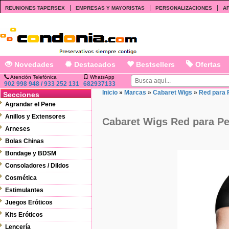
|
|
|
REUNIONES TAPERSEX
EMPRESAS Y MAYORISTAS
PERSONALIZACIONES
AF
Novedades
Destacados
Bestsellers
Ofertas
Atención Telefónica
WhatsApp
902 998 948 / 933 252 131
682937133
Inicio
»
Marcas
»
Cabaret Wigs
»
Red para P
Secciones
Agrandar el Pene
Anillos y Extensores
Cabaret Wigs Red para Pel
Arneses
Bolas Chinas
Bondage y BDSM
Consoladores / Dildos
Cosmética
Estimulantes
Juegos Eróticos
Kits Eróticos
Lencería