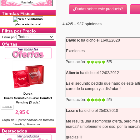
Más info...
¿Dudas sobre este producto?
Tiendas Físicas
4.42
/5 –
937
opiniones
¡Ven a visitarnos!
Filtra por Precio
Filtrar por
David P.
ha dicho el 16/01/2020
Ofertas
Excelentes
Puntuación:
5
/5
Alberto
ha dicho el 12/02/2012
Es el segundo pedido que hago de este artíc
carro de la compra y a disfrutar!!!
Durex
Durex Sensitivo Suave Comfort
Puntuación:
5
/5
Vending (3 uds.)
3,99 €
Lazaro
ha dicho el 25/03/2010
2,95 €
Cajita de 3 preservativos en formato
Me resulta una asombrosa oferta, pero me 
Vending. Preserva...
marca? simplemente por eso, por la marca
Destacados
gracias!!!!