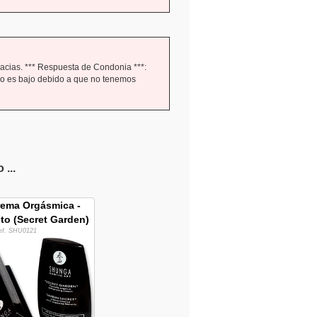
acias. *** Respuesta de Condonia ***:
io es bajo debido a que no tenemos
...
ema Orgásmica -
to (Secret Garden)
ef. SHU0121