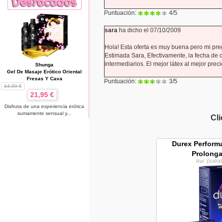
Puntuación:
4
/5
sara
ha dicho el 07/10/2009
Hola! Esta oferta es muy buena pero mi pre
Estimada Sara, Efectivamente, la fecha de
intermediarios. El mejor látex al mejor precio
Shunga
Gel De Masaje Erótico Oriental
Fresas Y Cava
Puntuación:
3
/5
34,99 €
21,95 €
Disfruta de una experiencia erótica
sumamente sensual y...
Cl
Durex Performa
Prolong
Ref. DUR00