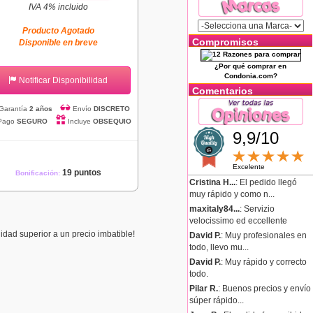
IVA 4% incluido
Producto Agotado
Compromisos
Disponible en breve
¿Por qué comprar en
Condonia.com?
Notificar Disponibilidad
Comentarios
Garantía
2 años
Envío
DISCRETO
Pago
SEGURO
Incluye
OBSEQUIO
9,9/10
Excelente
19 puntos
Bonificación:
Cristina H...
: El pedido llegó
muy rápido y como n...
maxitaly84...
: Servizio
velocissimo ed eccellente
lidad superior a un precio imbatible!
David P.
: Muy profesionales en
todo, llevo mu...
David P.
: Muy rápido y correcto
todo.
Pilar R.
: Buenos precios y envío
súper rápido...