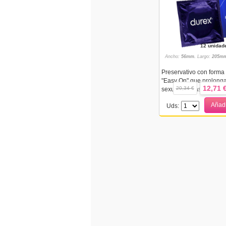
12 unidad
Ancho:
56mm.
Largo:
205mm
Preservativo con forma
"Easy On" que prolonga
12,71 
20,34 €
sexual gracias a su lubr.
Añadi
Uds: