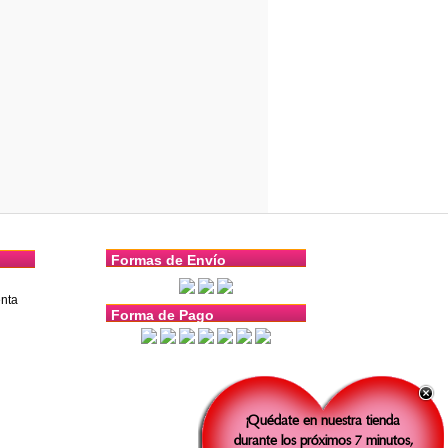
Formas de Envío
nta
Forma de Pago
¡Quédate en nuestra tienda
durante los próximos 7 minutos,