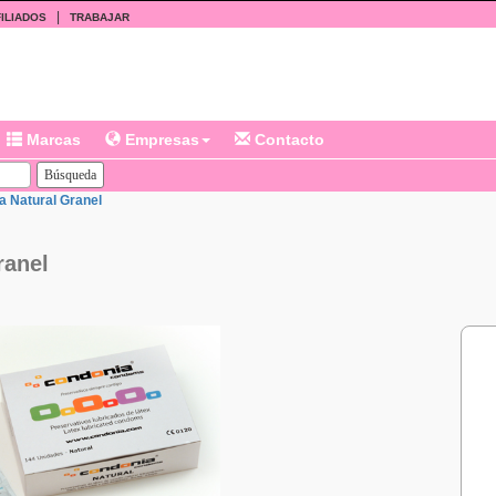
|
ILIADOS
TRABAJAR
Marcas
Empresas
Contacto
a Natural Granel
ranel