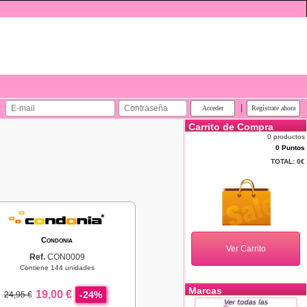
|
Carrito de Compra
0 productos
0 Puntos
TOTAL:
0€
Condonia
Ref.
CON0009
Contiene 144 unidades
Marcas
19,00 €
-24%
24,95 €