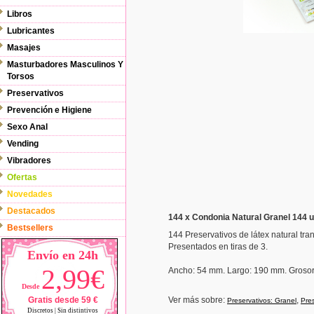
Libros
Lubricantes
Masajes
Masturbadores Masculinos Y
Torsos
Preservativos
Prevención e Higiene
Sexo Anal
Vending
Vibradores
Ofertas
Novedades
Destacados
144 x Condonia Natural Granel 144 
Bestsellers
144 Preservativos de látex natural tr
Presentados en tiras de 3.
Envío en 24h
2,99€
Ancho
: 54 mm.
Largo: 190 mm.
Groso
Desde
Gratis desde 59 €
Ver más sobre:
,
Preservativos: Granel
Pres
Discretos | Sin distintivos