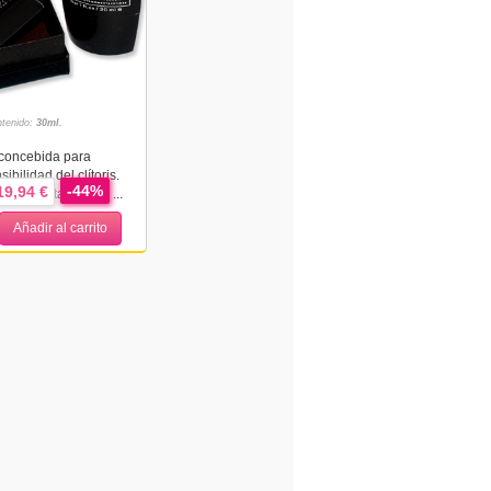
tenido:
30ml.
concebida para
ibilidad del clítoris.
-44%
19,94 €
ente notarás una ...
Añadir al carrito