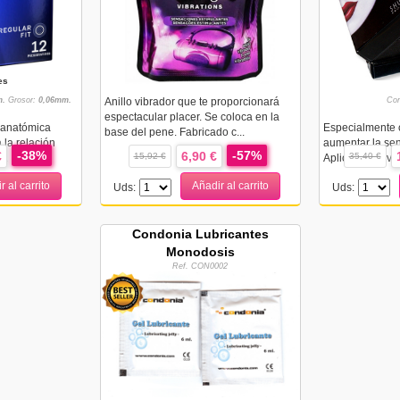
es
.
Grosor:
0,06mm.
Anillo vibrador que te proporcionará
Con
espectacular placer. Se coloca en la
 anatómica
Especialmente 
base del pene. Fabricado c...
 la relación
aumentar la sens
-38%
-57%
€
6,90 €
15,92 €
35,40 €
..
Aplicada suavem
r al carrito
Añadir al carrito
Uds:
Uds:
Condonia Lubricantes
Monodosis
Ref. CON0002