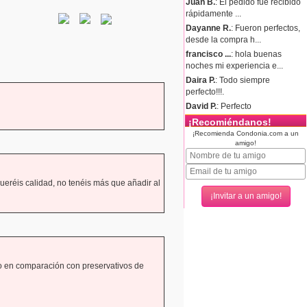
Juan B.
: El pedido fue recibido
rápidamente ...
Dayanne R.
: Fueron perfectos,
desde la compra h...
francisco ...
: hola buenas
noches mi experiencia e...
Daira P.
: Todo siempre
perfecto!!!.
David P.
: Perfecto
¡Recomiéndanos!
¡Recomienda Condonia.com a un
amigo!
ueréis calidad, no tenéis más que añadir al
o en comparación con preservativos de