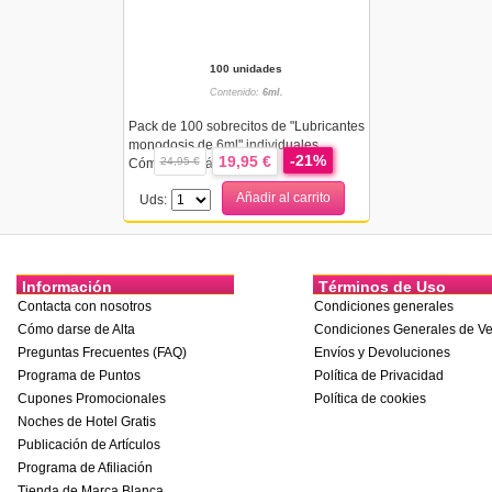
100 unidades
Contenido:
6ml.
Pack de 100 sobrecitos de "Lubricantes
monodosis de 6ml" individuales.
-21%
19,95 €
24,95 €
Cómodo y práctico. Id...
Añadir al carrito
Uds:
Información
Términos de Uso
Contacta con nosotros
Condiciones generales
Cómo darse de Alta
Condiciones Generales de Ve
Preguntas Frecuentes (FAQ)
Envíos y Devoluciones
Programa de Puntos
Política de Privacidad
Cupones Promocionales
Política de cookies
Noches de Hotel Gratis
Publicación de Artículos
Programa de Afiliación
Tienda de Marca Blanca