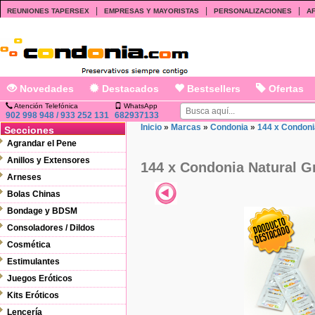
|
|
|
REUNIONES TAPERSEX
EMPRESAS Y MAYORISTAS
PERSONALIZACIONES
AF
Novedades
Destacados
Bestsellers
Ofertas
Atención Telefónica
WhatsApp
902 998 948 / 933 252 131
682937133
Inicio
»
Marcas
»
Condonia
»
144 x Condoni
Secciones
Agrandar el Pene
Anillos y Extensores
144 x Condonia Natural G
Arneses
Bolas Chinas
Bondage y BDSM
Consoladores / Dildos
Cosmética
Estimulantes
Juegos Eróticos
Kits Eróticos
Lencería