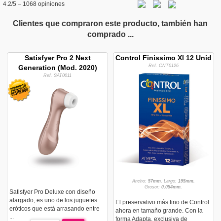
4.2
/5 –
1068
opiniones
Clientes que compraron este producto, también han
comprado ...
Satisfyer Pro 2 Next
Control Finissimo Xl 12 Unid
Ref. CNT0126
Generation (Mod. 2020)
Ref. SAT0011
Ancho:
57mm.
Largo:
195mm.
Grosor:
0,054mm.
Satisfyer Pro Deluxe con diseño
alargado, es uno de los juguetes
El preservativo más fino de Control
eróticos que está arrasando entre
ahora en tamaño grande. Con la
...
forma Adapta, exclusiva de