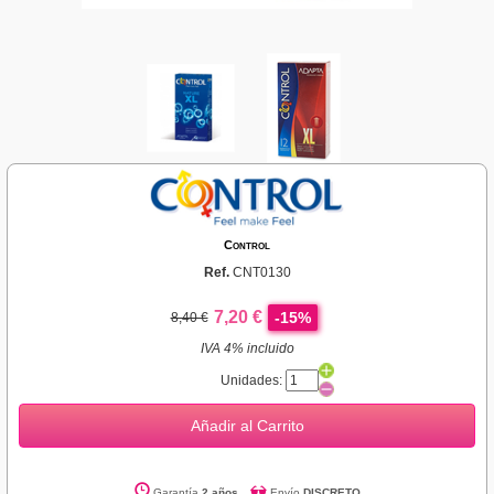
Control
Ref.
CNT0130
7,20 €
-15%
8,40 €
IVA 4% incluido
Unidades:
Añadir al Carrito
Garantía
2 años
Envío
DISCRETO