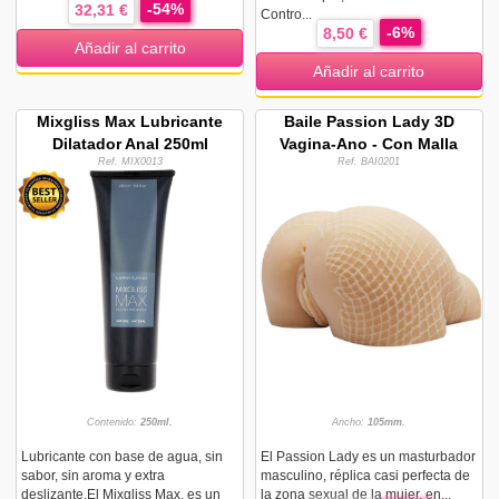
-54%
32,31 €
Contro...
-6%
8,50 €
Añadir al carrito
Añadir al carrito
Mixgliss Max Lubricante
Baile Passion Lady 3D
Dilatador Anal 250ml
Vagina-Ano - Con Malla
Ref. MIX0013
Ref. BAI0201
Contenido:
250ml.
Ancho:
105mm.
Lubricante con base de agua, sin
El Passion Lady es un masturbador
sabor, sin aroma y extra
masculino, réplica casi perfecta de
deslizante.El Mixgliss Max, es un
la zona sexual de la mujer, en...