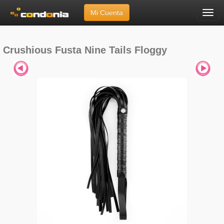
Mi Cuenta
Menú
Inicio
»
Marcas
»
Crushious
»
Fusta Nine Tails Floggy
Crushious Fusta Nine Tails Floggy