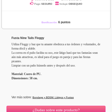
Pago
SEGURO
Incluye
OBSEQUIO
6 puntos
Bonificación:
Fusta Nine Tails Floggy
Utiliza Floggy y haz que tu amante obedezca a tus órdenes y voluntades, de
forma dócil y afable.
La correa en el puño facilita su uso,.este látigo hará que tus fantasías sean
aún más atractivas, es ideal para el juego en pareja y para las fiestas
picantes.
Limpiar con un paño húmedo antes y después del uso.
Material: Cuero de PU.
Dimensiones: 58 cm.
Ver más sobre:
Bondage y BDSM: Látigos y Fustas
¿Dudas sobre este producto?