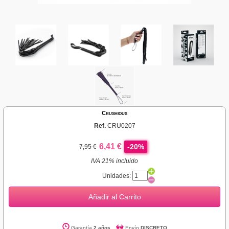
Crushious
Ref.
CRU0207
6,41 €
-20%
7,95 €
IVA 21% incluido
Unidades:
Añadir al Carrito
Garantía
2 años
Envío
DISCRETO