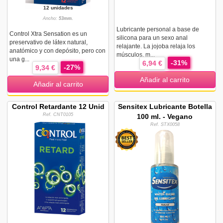
12 unidades
Ancho:
53mm.
Lubricante personal a base de
Control Xtra Sensation es un
silicona para un sexo anal
preservativo de látex natural,
relajante. La jojoba relaja los
anatómico y con depósito, pero con
músculos, m...
una g...
-31%
6,94 €
-27%
9,34 €
Añadir al carrito
Añadir al carrito
Control Retardante 12 Unid
Sensitex Lubricante Botella
Ref. CNT0105
100 ml. - Vegano
Ref. STX0058