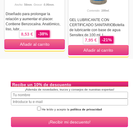
Ancho:
54mm.
Grosor:
0,06mm.
Contenido:
100ml.
Diseñado para prolongar la
relación y aumentar el placer.
GEL LUBRICANTE CON
Contiene Benzocaína. Anatómico,
CERTIFICADO SANITARIOBotella
liso, lubr...
de lubricante con base de agua
-38%
8,53 €
Sensitex de 100 ml. I...
-21%
7,95 €
Añadir al carrito
Añadir al carrito
Recibe un 10% de descuento
¡Además de novedades, trucos y consejos de nuestras expertas!
He leído y acepto la
política de privacidad