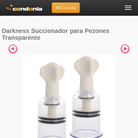
Mi Cuenta
Menú
Inicio
»
Marcas
»
Darkness
»
Succionador para Pezones Transparente
Darkness Succionador para Pezones
Transparente