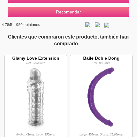
4.78
/5 –
950
opiniones
Clientes que compraron este producto, también han
comprado ...
Glamy Love Extension
Baile Doble Dong
Ref. GLM0007
Ref. BAI0819
Ancho:
42mm.
Largo:
155mm.
Largo:
450mm.
Grosor:
35,00mm.