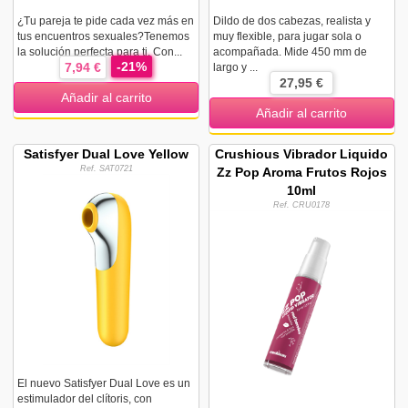
¿Tu pareja te pide cada vez más en
Dildo de dos cabezas, realista y
tus encuentros sexuales?Tenemos
muy flexible, para jugar sola o
la solución perfecta para ti. Con...
acompañada. Mide 450 mm de
-21%
7,94 €
largo y ...
27,95 €
Añadir al carrito
Añadir al carrito
Satisfyer Dual Love Yellow
Crushious Vibrador Liquido
Ref. SAT0721
Zz Pop Aroma Frutos Rojos
10ml
Ref. CRU0178
El nuevo Satisfyer Dual Love es un
estimulador del clítoris, con