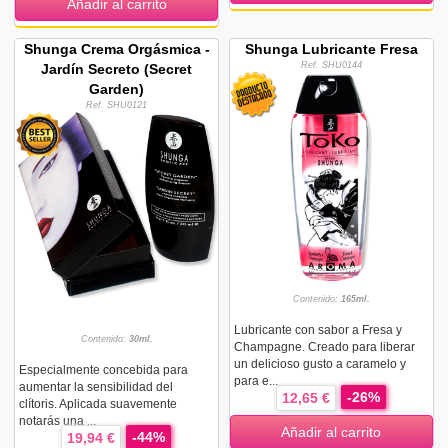
Añadir al carrito
Shunga Crema Orgásmica -
Shunga Lubricante Fresa
Ref. SHU0144
Jardín Secreto (Secret
Garden)
Ref. SHU0121
Contenido:
165ml.
Lubricante con sabor a Fresa y
Contenido:
30ml.
Champagne. Creado para liberar
un delicioso gusto a caramelo y
Especialmente concebida para
para e...
aumentar la sensibilidad del
-26%
12,65 €
clítoris. Aplicada suavemente
notarás una ...
Añadir al carrito
-44%
19,94 €