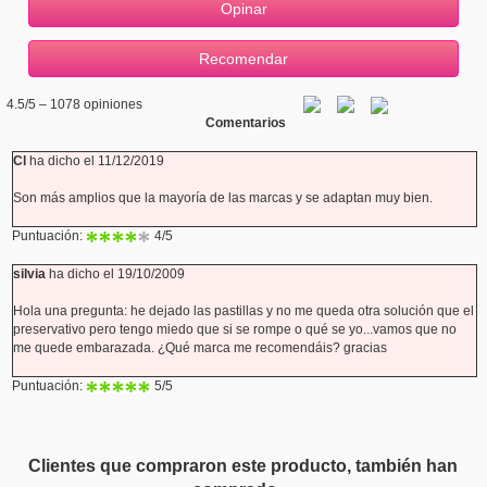
4.5
/5 –
1078
opiniones
Comentarios
Cl
ha dicho el 11/12/2019
Son más amplios que la mayoría de las marcas y se adaptan muy bien.
Puntuación:
4
/5
silvia
ha dicho el 19/10/2009
Hola una pregunta: he dejado las pastillas y no me queda otra solución que el
preservativo pero tengo miedo que si se rompe o qué se yo...vamos que no
me quede embarazada. ¿Qué marca me recomendáis? gracias
Puntuación:
5
/5
Clientes que compraron este producto, también han