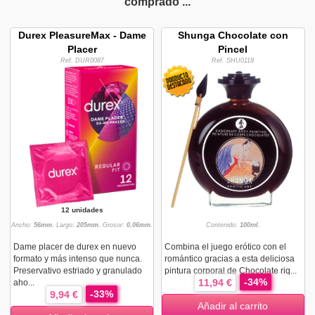
comprado ...
Durex PleasureMax - Dame
Shunga Chocolate con
Placer
Pincel
Ref. DUR0087
Ref. SHU0118
12 unidades
Ancho:
56mm.
Largo:
205mm.
Grosor:
0,06mm.
Contenido:
100ml.
Dame placer de durex en nuevo
Combina el juego erótico con el
formato y más intenso que nunca.
romántico gracias a esta deliciosa
Preservativo estriado y granulado
pintura corporal de Chocolate riq...
-34%
11,94 €
aho...
-33%
9,94 €
Añadir al carrito