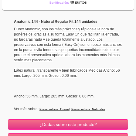
40 puntos
Bonificación:
Anatomic 144 - Natural Regular Fit 144 unidades
Durex Anatomic, son los más prácticos y rápidos a la hora de
ponérselos, gracias a su forma Easy On que facilitan la entrada,
no tardaras nada y se queda totalmente ajustado. Los
preservativos con esta forma ( Easy On) son un poco más anchos
en la punta, evita tener esas pequeñas incomodidades de dolor
porque el preservativo apriete, ahora tus momentos más íntimos
serán mas placenteros.
Látex natural, transparente y bien lubricados Medidas Ancho: 56
mm. Largo: 205 mm. Grosor: 0,06 mm.
Ancho
: 56 mm.
Largo: 205 mm.
Grosor
: 0,06 mm.
Ver más sobre:
,
Preservativos: Granel
Preservativos: Naturales
¿Dudas sobre este producto?