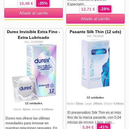
-35%
10,48 €
Especialm...
-28%
12,71 €
Añadir al carrito
Añadir al carrito
Durex Invisible Extra Fino -
Pasante Silk Thin (12 uds)
Ref. PAS0689
Extra Lubricado
Ref. DUR0208
12 unidades
12 unidades
Ancho:
53mm.
Largo:
190mm.
Grosor:
0,04mm.
Ancho:
52mm.
Grosor:
0,045mm.
El preservativo Silk Thin es el más
fino de la marca pasante, con 0,04
Durex nos ofrece las ultimas
micras de grosor. Lisos, colo...
novedades para innovar en
-41%
5,94 €
nuestras relaciones sexuales. En