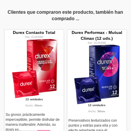
Clientes que compraron este producto, también han
comprado ...
Durex Contacto Total
Durex Performax - Mutual
Ref. DUR0083
Climax (12 uds.)
Ref. DUR0088
12 unidades
12 unidades
Ancho:
54mm.
Ancho:
56mm.
Su grosor, prácticamente
imperceptible, permite disfrutar de
Preservativos texturizados con
manera inalterable. Además, su
puntos y estrías para ella y con
dosis ex...
efecto retardante para él.