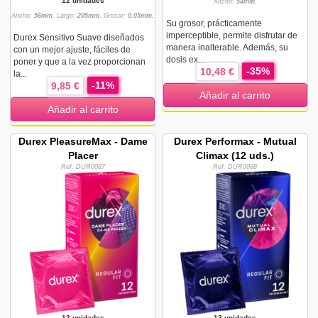
12 unidades
Ancho:
54mm.
Ancho:
56mm.
Largo:
205mm.
Grosor:
0,05mm.
Su grosor, prácticamente
imperceptible, permite disfrutar de
Durex Sensitivo Suave diseñados
manera inalterable. Además, su
con un mejor ajuste, fáciles de
dosis ex...
poner y que a la vez proporcionan
-35%
10,48 €
la...
-11%
9,85 €
Añadir al carrito
Añadir al carrito
Durex PleasureMax - Dame
Durex Performax - Mutual
Placer
Climax (12 uds.)
Ref. DUR0087
Ref. DUR0088
12 unidades
12 unidades