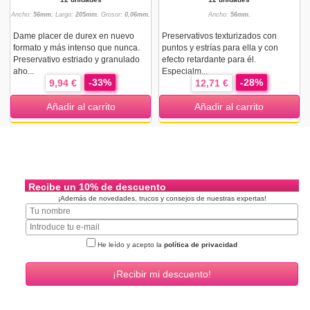
Ancho:
56mm.
Largo:
205mm.
Grosor:
0,06mm.
Ancho:
56mm.
Dame placer de durex en nuevo
Preservativos texturizados con
formato y más intenso que nunca.
puntos y estrías para ella y con
Preservativo estriado y granulado
efecto retardante para él.
aho...
Especialm...
-33%
-28%
9,94 €
12,71 €
Añadir al carrito
Añadir al carrito
Recibe un 10% de descuento
¡Además de novedades, trucos y consejos de nuestras expertas!
He leído y acepto la
política de privacidad