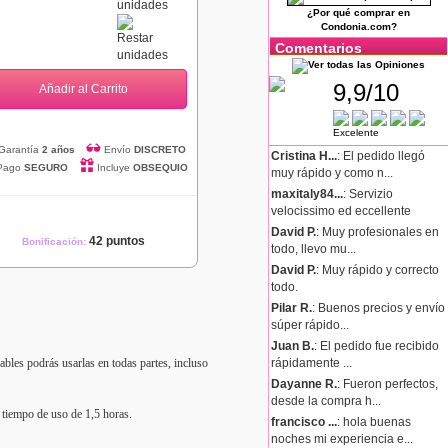
¿Por qué comprar en
Condonia.com?
Comentarios
9,9/10
Añadir al Carrito
Excelente
Garantía
2 años
Envío
DISCRETO
Cristina H...
: El pedido llegó
Pago
SEGURO
Incluye
OBSEQUIO
muy rápido y como n...
maxitaly84...
: Servizio
velocissimo ed eccellente
David P.
: Muy profesionales en
42 puntos
Bonificación:
todo, llevo mu...
David P.
: Muy rápido y correcto
todo.
Pilar R.
: Buenos precios y envío
súper rápido...
.
Juan B.
: El pedido fue recibido
bles podrás usarlas en todas partes, incluso
rápidamente ...
Dayanne R.
: Fueron perfectos,
desde la compra h...
n tiempo de uso de 1,5 horas.
francisco ...
: hola buenas
noches mi experiencia e...