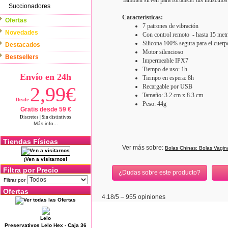
También sirven para fortalecer tus músculos 
Succionadores
Características:
Ofertas
7 patrones de vibración
Novedades
Con control remoto - hasta 15 met
Silicona 100% segura para el cuerp
Destacados
Motor silencioso
Bestsellers
Impermeable IPX7
Tiempo de uso: 1h
Envío en 24h
Tiempo en espera: 8h
2,99€
Recargable por USB
Tamaño: 3.2 cm x 8.3 cm
Desde
Peso: 44g
Gratis desde 59 €
Discretos | Sin distintivos
Más info...
Tiendas Físicas
Ver más sobre:
Bolas Chinas: Bolas Vagin
¡Ven a visitarnos!
Filtra por Precio
¿Dudas sobre este producto?
Filtrar por
Ofertas
4.18
/5 –
955
opiniones
Lelo
Preservativos Lelo Hex - Caja 36