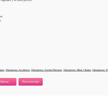
vaginales y tu suelo pélvico.
ros
o
,
,
,
,
ales
Vibradores: Acuáticos
Vibradores: Control Remoto
Vibradores: Minis / Balas
Vibradores: P