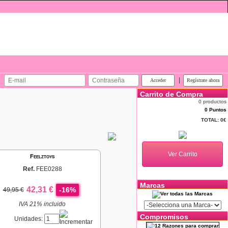
|
Carrito de Compra
0 productos
0 Puntos
TOTAL:
0€
Feelztoys
Ref.
FEE0288
Marcas
42,31 €
-16%
49,95 €
IVA 21% incluido
Compromisos
Unidades: