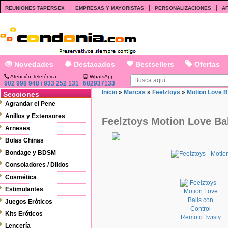
|
|
|
REUNIONES TAPERSEX
EMPRESAS Y MAYORISTAS
PERSONALIZACIONES
AF
Novedades
Destacados
Bestsellers
Ofertas
Atención Telefónica
WhatsApp
902 998 948 / 933 252 131
682937133
Inicio
»
Marcas
»
Feelztoys
»
Motion Love B
Secciones
Agrandar el Pene
Anillos y Extensores
Feelztoys Motion Love Ba
Arneses
Bolas Chinas
Bondage y BDSM
Consoladores / Dildos
Cosmética
Estimulantes
Juegos Eróticos
Kits Eróticos
Lencería