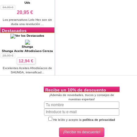
Uds
34,90 €
20,95 €
Los preservativos Lelo Hex son sin
duda una revolución ...
Destacados
Shunga
Shunga Aceite Afrodisíaco Cereza
28,99 €
12,94 €
Excelentes Aceites Afrodisíacos de
SHUNGA, intensificad...
Recibe un 10% de descuento
¡Además de novedades, trucos y consejos de
nuestras expertas!
He leído y acepto la
política de privacidad