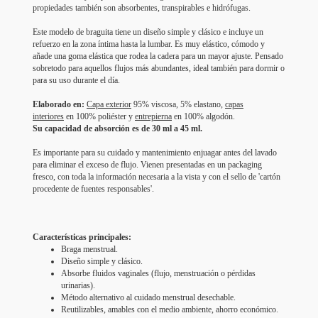
propiedades también son absorbentes, transpirables e hidrófugas.
Este modelo de braguita tiene un diseño simple y clásico e incluye un
refuerzo en la zona íntima hasta la lumbar. Es muy elástico, cómodo y
añade una goma elástica que rodea la cadera para un mayor ajuste. Pensado
sobretodo para aquellos flujos más abundantes, ideal también para dormir o
para su uso durante el día.
Elaborado en:
Capa exterior
95% viscosa, 5% elastano,
capas
interiores
en 100% poliéster y
entrepierna
en 100% algodón.
Su capacidad de absorción es de 30 ml a 45 ml.
Es importante para su cuidado y mantenimiento enjuagar antes del lavado
para eliminar el exceso de flujo. Vienen presentadas en un packaging
fresco, con toda la información necesaria a la vista y con el sello de 'cartón
procedente de fuentes responsables'.
Características principales:
Braga menstrual.
Diseño simple y clásico.
Absorbe fluidos vaginales (flujo, menstruación o pérdidas
urinarias).
Método alternativo al cuidado menstrual desechable.
Reutilizables, amables con el medio ambiente, ahorro económico.