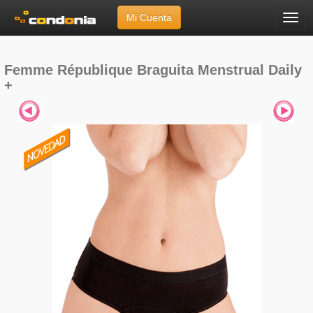
Mi Cuenta
Menú
Inicio
»
Marcas
»
Femme République
»
Braguita Menstrual Daily +
Femme République Braguita Menstrual Daily
+