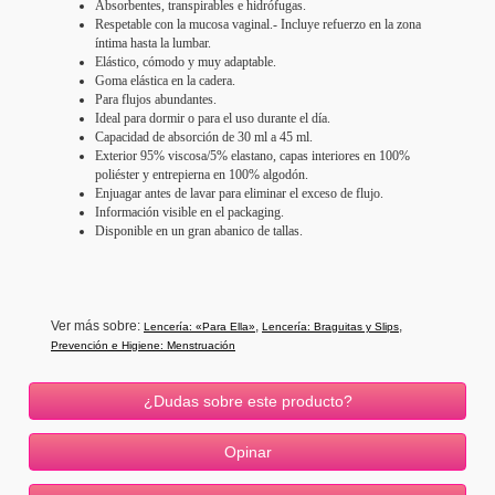
Absorbentes, transpirables e hidrófugas.
Respetable con la mucosa vaginal.- Incluye refuerzo en la zona
íntima hasta la lumbar.
Elástico, cómodo y muy adaptable.
Goma elástica en la cadera.
Para flujos abundantes.
Ideal para dormir o para el uso durante el día.
Capacidad de absorción de 30 ml a 45 ml.
Exterior 95% viscosa/5% elastano, capas interiores en 100%
poliéster y entrepierna en 100% algodón.
Enjuagar antes de lavar para eliminar el exceso de flujo.
Información visible en el packaging.
Disponible en un gran abanico de tallas.
Ver más sobre:
,
,
Lencería: «Para Ella»
Lencería: Braguitas y Slips
Prevención e Higiene: Menstruación
¿Dudas sobre este producto?