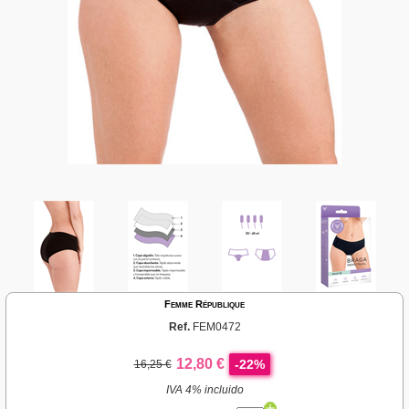
Femme République
Ref.
FEM0472
12,80 €
-22%
16,25 €
IVA 4% incluido