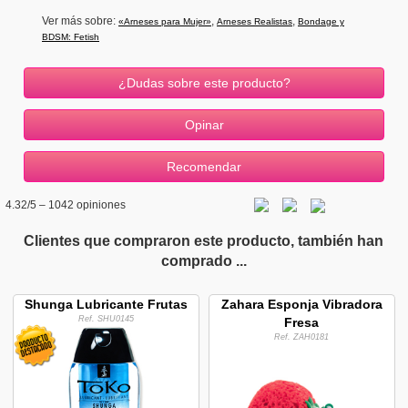
Ver más sobre:
,
,
«Arneses para Mujer»
Arneses Realistas
Bondage y
BDSM: Fetish
¿Dudas sobre este producto?
4.32
/5 –
1042
opiniones
Clientes que compraron este producto, también han
comprado ...
Shunga Lubricante Frutas
Zahara Esponja Vibradora
Ref. SHU0145
Fresa
Ref. ZAH0181