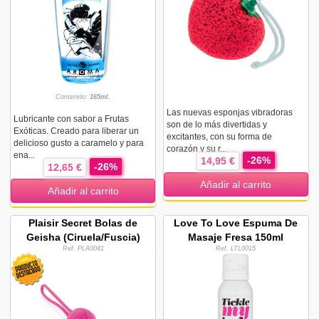
Contenido:
165ml.
Las nuevas esponjas vibradoras
Lubricante con sabor a Frutas
son de lo más divertidas y
Exóticas. Creado para liberar un
excitantes, con su forma de
delicioso gusto a caramelo y para
corazón y su r...
ena...
-26%
14,95 €
-26%
12,65 €
Añadir al carrito
Añadir al carrito
Plaisir Secret Bolas de
Love To Love Espuma De
Geisha (Ciruela/Fuscia)
Masaje Fresa 150ml
Ref. PLA0041
Ref. LTL0015