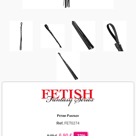
Fetish Fantasy
Ref.
FET0274
6,90 €
-23%
8,95 €