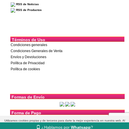
RSS de Noticias
RSS de Productos
Términos de Uso
Condiciones generales
Condiciones Generales de Venta
Envíos y Devoluciones
Política de Privacidad
Política de cookies
Formas de Envío
Forma de Pago
Utilizamos cookies propias y de terceros para darte la mejor experiencia en nuestra web. Al
¿Hablamos por
Whatsapp
?
navegar aceptas su uso.
Más información