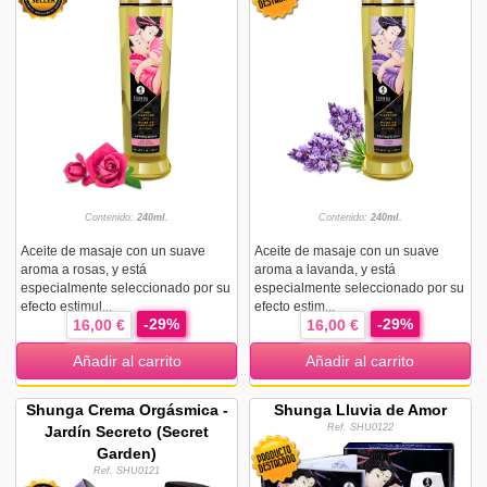
Contenido:
240ml.
Contenido:
240ml.
Aceite de masaje con un suave
Aceite de masaje con un suave
aroma a rosas, y está
aroma a lavanda, y está
especialmente seleccionado por su
especialmente seleccionado por su
efecto estimul...
efecto estim...
-29%
-29%
16,00 €
16,00 €
Añadir al carrito
Añadir al carrito
Shunga Crema Orgásmica -
Shunga Lluvia de Amor
Ref. SHU0122
Jardín Secreto (Secret
Garden)
Ref. SHU0121