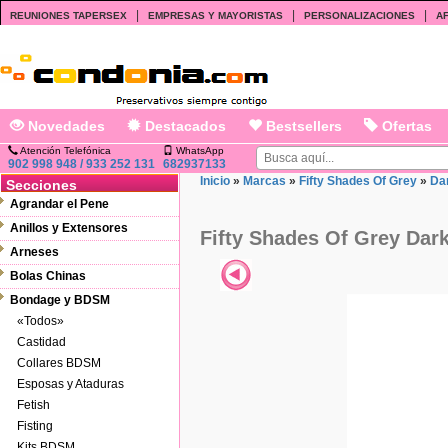
|
|
|
REUNIONES TAPERSEX
EMPRESAS Y MAYORISTAS
PERSONALIZACIONES
AF
Novedades
Destacados
Bestsellers
Ofertas
Atención Telefónica
WhatsApp
902 998 948 / 933 252 131
682937133
Inicio
»
Marcas
»
Fifty Shades Of Grey
»
Da
Secciones
Agrandar el Pene
Anillos y Extensores
Fifty Shades Of Grey Dar
Arneses
Bolas Chinas
Bondage y BDSM
«Todos»
Castidad
Collares BDSM
Esposas y Ataduras
Fetish
Fisting
Kits BDSM