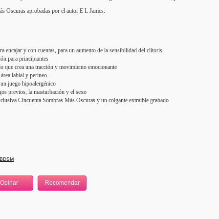
ás Oscuras aprobadas por el autor E L James.
ara encajar y con cuentas, para un aumento de la sensibilidad del clítoris
ión para principiantes
 lo que crea una tracción y movimiento emocionante
área labial y perineo.
 un juego hipoalergénico
gos previos, la masturbación y el sexo
xclusiva Cincuenta Sombras Más Oscuras y un colgante extraíble grabado
 BDSM