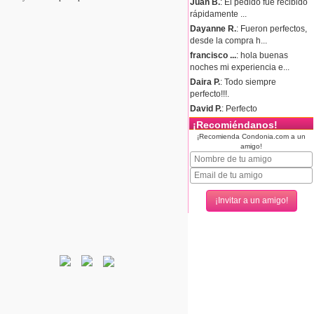
Juan B.
: El pedido fue recibido
rápidamente ...
Dayanne R.
: Fueron perfectos,
desde la compra h...
francisco ...
: hola buenas
noches mi experiencia e...
Daira P.
: Todo siempre
perfecto!!!.
David P.
: Perfecto
¡Recomiéndanos!
¡Recomienda Condonia.com a un
amigo!