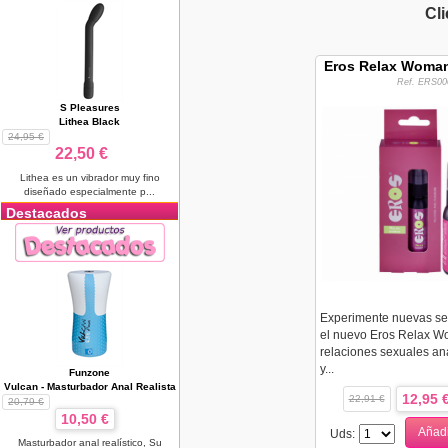
Cl
Eros Relax Woman
Ref. ERS00
S Pleasures
Lithea Black
24,95 €
22,50 €
Lithea es un vibrador muy fino
diseñado especialmente p...
Destacados
Experimente nuevas se
el nuevo Eros Relax W
relaciones sexuales an
y...
Funzone
Vulcan - Masturbador Anal Realista
12,95 
22,91 €
20,79 €
10,50 €
Añadi
Uds:
Masturbador anal realístico, Su