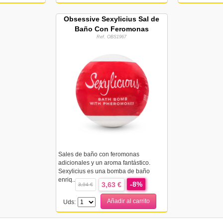
Obsessive Sexylicius Sal de
Baño Con Feromonas
Ref. OBS1967
Sales de baño con feromonas
adicionales y un aroma fantástico.
Sexylicius es una bomba de baño
enriq...
-8%
3,63 €
3,94 €
Añadir al carrito
Uds: