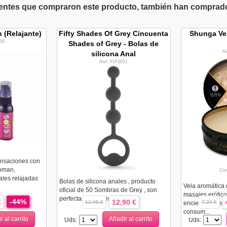
ientes que compraron este producto, también han comprado 
 (Relajante)
Fifty Shades Of Grey Cincuenta
Shunga Vel
05
Shades of Grey - Bolas de
R
silicona Anal
Ref. FIF0051
nsaciones con
oman,
Con
ales relajadas
Bolas de silicona anales , producto
Vela aromática 
oficial de 50 Sombras de Grey , son
masajes erótic
perfectas para principiantes...
-44%
€
12,90 €
12,95 €
7,20 €
encienden tus s
consum...
r al carrito
Añadir al carrito
Uds:
Uds: