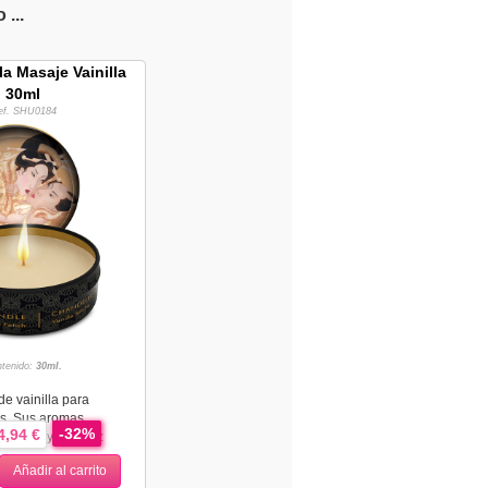
...
a Masaje Vainilla
30ml
ef. SHU0184
tenido:
30ml.
de vainilla para
os. Sus aromas
-32%
4,94 €
entidos y una vez
Añadir al carrito