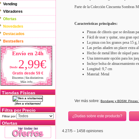
Vending
Parte de la Colección Cincuenta Sombras M
Vibradores
Ofertas
Características principales:
Novedades
Pinzas de clítoris que se deslizan p
Destacados
Fácil de usar y quitar, una gran opc
Bestsellers
La pinza con los granos pesa 15 g,
Las perlas añaden un placer extra al 
Envío en 24h
Hecho de metal libre de níquel para
Una interesante opción para los jue
2,99€
Incluye bolsa de almacenamiento e
Desde
Longitud: 9,7 cm
Gratis desde 59 €
Material: Metal
Discretos | Sin distintivos
Más info...
Tiendas Físicas
Ver más sobre:
Bondage y BDSM: Pinzas
¡Ven a visitarnos!
Filtra por Precio
¿Dudas sobre este producto?
Filtrar por
Ofertas
4.27
/5 –
1458
opiniones