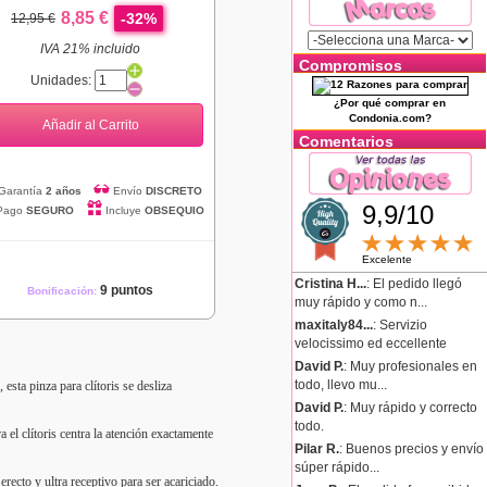
8,85 €
-32%
12,95 €
IVA 21% incluido
Compromisos
Unidades:
¿Por qué comprar en
Condonia.com?
Añadir al Carrito
Comentarios
Garantía
2 años
Envío
DISCRETO
9,9/10
Pago
SEGURO
Incluye
OBSEQUIO
Excelente
Cristina H...
: El pedido llegó
9 puntos
Bonificación:
muy rápido y como n...
maxitaly84...
: Servizio
velocissimo ed eccellente
David P.
: Muy profesionales en
todo, llevo mu...
esta pinza para clítoris se desliza
David P.
: Muy rápido y correcto
todo.
 el clítoris centra la atención exactamente
Pilar R.
: Buenos precios y envío
súper rápido...
erecto y ultra receptivo para ser acariciado.