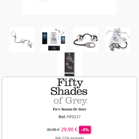
Fifty Shades Of Grey
Ref.
FIF0217
29,90 €
-4%
30,95 €
IVA 21% incluido