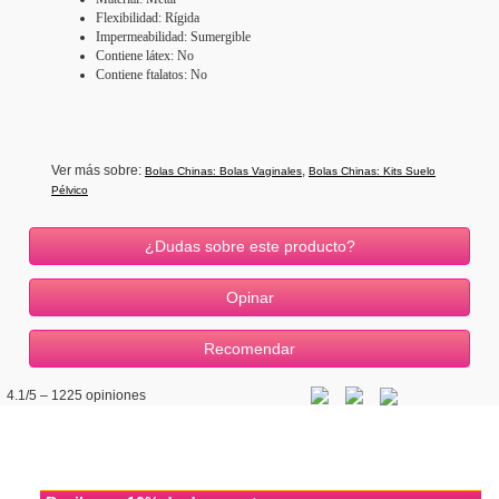
Flexibilidad: Rígida
Impermeabilidad: Sumergible
Contiene látex: No
Contiene ftalatos: No
Ver más sobre:
,
Bolas Chinas: Bolas Vaginales
Bolas Chinas: Kits Suelo
Pélvico
¿Dudas sobre este producto?
4.1
/5 –
1225
opiniones