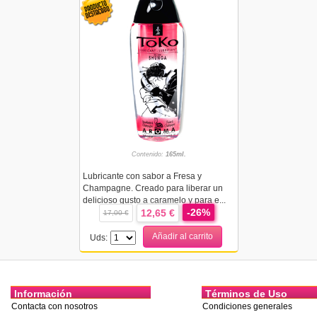
Contenido:
165ml.
Lubricante con sabor a Fresa y
Champagne. Creado para liberar un
delicioso gusto a caramelo y para e...
-26%
12,65 €
17,00 €
Añadir al carrito
Uds:
Información
Términos de Uso
Contacta con nosotros
Condiciones generales