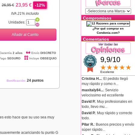
23,95 €
-12%
26,95 €
IVA 21% incluido
Compromisos
Unidades:
¿Por qué comprar en
Condonia.com?
Añadir al Carrito
Comentarios
Garantía
2 años
Envío
DISCRETO
9,9/10
Pago
SEGURO
Incluye
OBSEQUIO
Excelente
Cristina H...
: El pedido llegó
24 puntos
Bonificación:
muy rápido y como n...
maxitaly84...
: Servizio
velocissimo ed eccellente
David P.
: Muy profesionales en
todo, llevo mu...
David P.
: Muy rápido y correcto
ntes esto hace que su uso sea muy
todo.
Pilar R.
: Buenos precios y envío
súper rápido...
y suavemente acariciando tu punto G