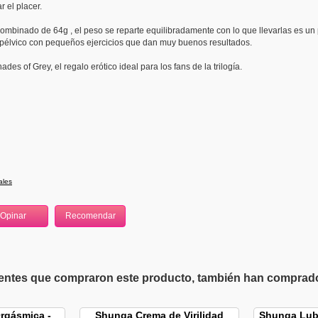
 el placer.
mbinado de 64g , el peso se reparte equilibradamente con lo que llevarlas es un 
 pélvico con pequeños ejercicios que dan muy buenos resultados.
hades of Grey, el regalo erótico ideal para los fans de la trilogía.
ales
ientes que compraron este producto, también han comprado 
rgásmica -
Shunga Crema de Virilidad
Shunga Lub