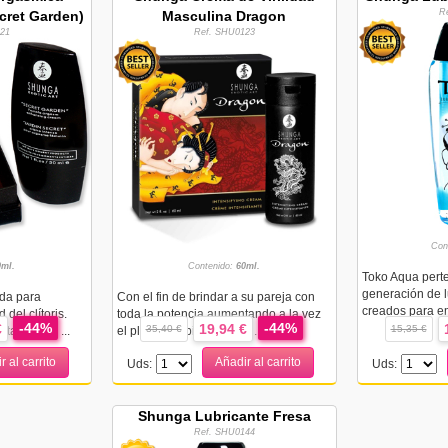
R
cret Garden)
Masculina Dragon
21
Ref. SHU0123
Con
0ml.
Contenido:
60ml.
Toko Aqua pert
generación de l
da para
Con el fin de brindar a su pareja con
creados para em
del clítoris.
toda la potencia aumentando a la vez
-44%
-44%
€
19,94 €
35,40 €
15,35 €
tarás una ...
el placer propio, Shunga ...
r al carrito
Añadir al carrito
Uds:
Uds:
Shunga Lubricante Fresa
Ref. SHU0144