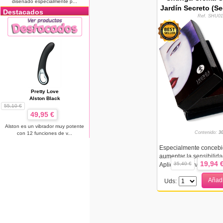
diseñado especialmente p...
Jardín Secreto (Se
Destacados
Ref. SHU01
Pretty Love
Alston Black
55,10 €
49,95 €
Alston es un vibrador muy potente
Contenido:
3
con 12 funciones de v...
Especialmente concebi
aumentar la sensibilidad 
19,94 
35,40 €
Aplicada suavemente no
Añadi
Uds: