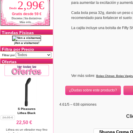
2,99€
para aumentar la excitación y aumentar
Desde
Cada bola pesa 32g, dando un peso co
Gratis desde 59 €
recomendado para fortalecer el suelo
Discretos | Sin distintivos
Más info...
La cajita incluye una bolsita de Fifty S
Tiendas Físicas
¡Ven a visitarnos!
Filtra por Precio
Filtrar por
Ofertas
Ver más sobre:
Bolas Chinas: Bolas Vagin
¿Dudas sobre este producto?
4.61
/5 –
638
opiniones
S Pleasures
Lithea Black
Cl
24,95 €
22,50 €
Lithea es un vibrador muy fino
Shunga Crema O