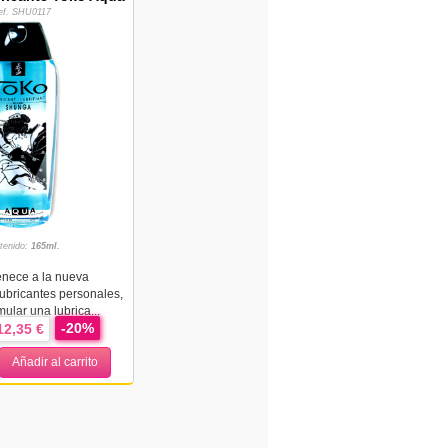
ef. SHU0117
tenido:
165ml.
enece a la nueva
ubricantes personales,
ular una lubrica...
-20%
12,35 €
Añadir al carrito