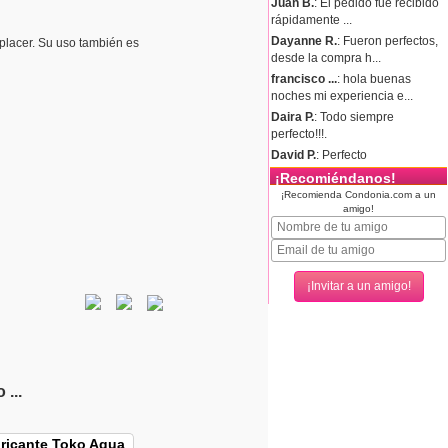
Juan B.
: El pedido fue recibido
rápidamente ...
Dayanne R.
: Fueron perfectos,
placer. Su uso también es
desde la compra h...
francisco ...
: hola buenas
noches mi experiencia e...
Daira P.
: Todo siempre
perfecto!!!.
David P.
: Perfecto
¡Recomiéndanos!
¡Recomienda Condonia.com a un
amigo!
...
ricante Toko Aqua