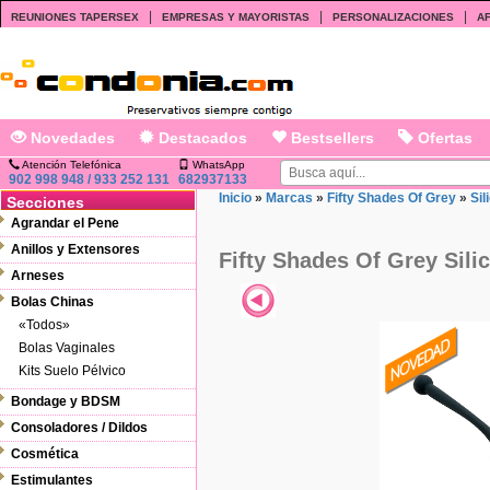
|
|
|
REUNIONES TAPERSEX
EMPRESAS Y MAYORISTAS
PERSONALIZACIONES
AF
Novedades
Destacados
Bestsellers
Ofertas
Atención Telefónica
WhatsApp
902 998 948 / 933 252 131
682937133
Inicio
»
Marcas
»
Fifty Shades Of Grey
»
Sil
Secciones
Agrandar el Pene
Anillos y Extensores
Fifty Shades Of Grey Sil
Arneses
Bolas Chinas
«Todos»
Bolas Vaginales
Kits Suelo Pélvico
Bondage y BDSM
Consoladores / Dildos
Cosmética
Estimulantes