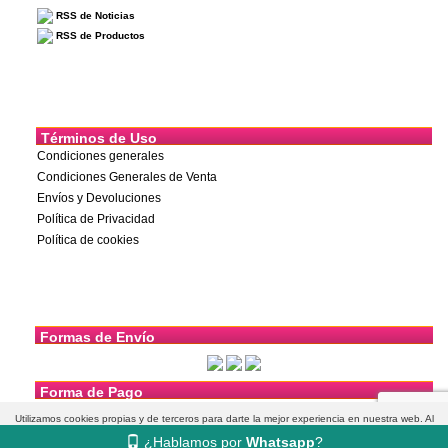
RSS de Noticias
RSS de Productos
Términos de Uso
Condiciones generales
Condiciones Generales de Venta
Envíos y Devoluciones
Política de Privacidad
Política de cookies
Formas de Envío
Forma de Pago
Utilizamos cookies propias y de terceros para darte la mejor experiencia en nuestra web. Al
¿Hablamos por
Whatsapp
?
navegar aceptas su uso.
Más información