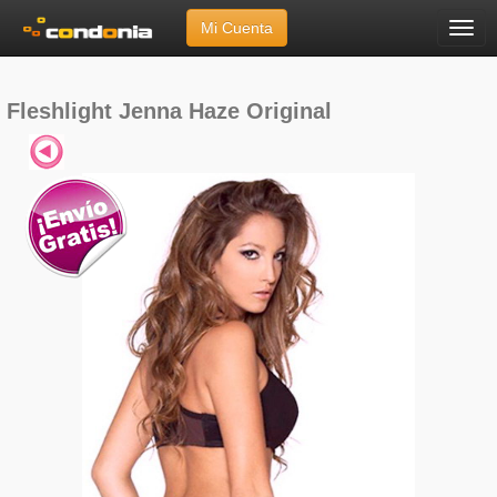
Mi Cuenta
Menú
Inicio
»
Marcas
»
Fleshlight
»
Jenna Haze Original
Fleshlight Jenna Haze Original