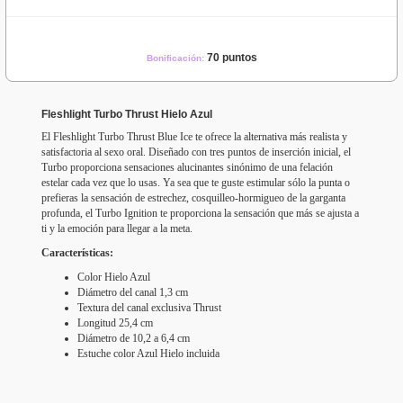
70 puntos
Bonificación:
Fleshlight Turbo Thrust Hielo Azul
El Fleshlight Turbo Thrust Blue Ice te ofrece la alternativa más realista y
satisfactoria al sexo oral. Diseñado con tres puntos de inserción inicial, el
Turbo proporciona sensaciones alucinantes sinónimo de una felación
estelar cada vez que lo usas. Ya sea que te guste estimular sólo la punta o
prefieras la sensación de estrechez, cosquilleo-hormigueo de la garganta
profunda
, el Turbo Ignition te proporciona la sensación que más se ajusta a
ti y la emoción para llegar a la meta.
Características:
Color Hielo Azul
Diámetro del canal 1,3 cm
Textura del canal exclusiva Thrust
Longitud 25,4 cm
Diámetro de 10,2 a 6,4 cm
Estuche color Azul Hielo incluida